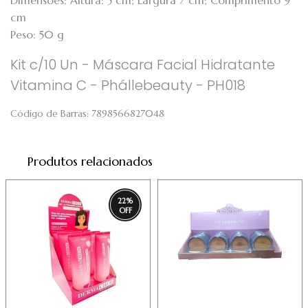
Dimensões: Altura: 5 cm; Largura 7 cm; Comprimento 9
cm
Peso: 50 g
Kit c/10 Un - Máscara Facial Hidratante
Vitamina C - Phállebeauty - PH018
Código de Barras:
7898566827048
Produtos relacionados
22
%