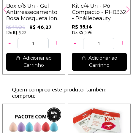
Box c/6 Un - Gel
Kit c/4 Un - Pó
Antirressecamento
Compacto - PH0332
Rosa Mosqueta íons
- Phállebeauty
- Dermachem
R$ 35,14
R$ 46,27
R$ 59,06
12x
R$ 3,96
12x
R$ 5,22
Adicionar ao
Adicionar ao
Carrinho
Carrinho
Quem comprou este produto, também
comprou:
18
%