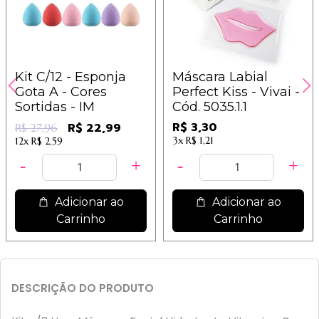
Kit C/12 - Esponja
Máscara Labial
Gota A - Cores
Perfect Kiss - Vivai -
Sortidas - IM
Cód. 5035.1.1
R$ 3,30
R$ 22,99
R$ 27,96
3x
R$ 1,21
12x
R$ 2,59
Adicionar ao
Adicionar ao
Carrinho
Carrinho
DESCRIÇÃO DO PRODUTO