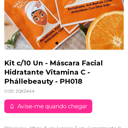
Kit c/10 Un - Máscara Facial
Hidratante Vitamina C -
Phállebeauty - PH018
COD: ZQK2444
Avise-me quando chegar