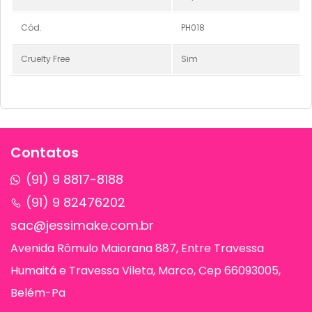
Cód.
PH018
Cruelty Free
Sim
Contatos
(91) 9 8817-8188
(91) 9 82476202
sac@jessimake.com.br
Avenida Rômulo Maiorana 887, Entre Travessa
Humaitá e Travessa Vileta, Marco, Cep 66093005,
Belém-Pa