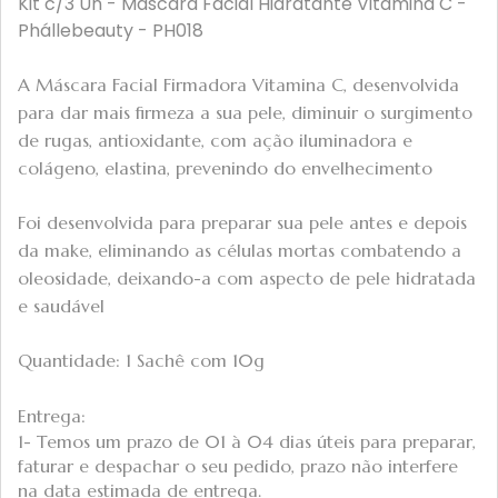
Kit c/3 Un - Máscara Facial Hidratante Vitamina C -
Phállebeauty - PH018
A Máscara Facial Firmadora Vitamina C, desenvolvida
para dar mais firmeza a sua pele, diminuir o surgimento
de rugas, antioxidante, com ação iluminadora e
colágeno, elastina, prevenindo do envelhecimento
Foi desenvolvida para preparar sua pele antes e depois
da make, eliminando as células mortas combatendo a
oleosidade, deixando-a com aspecto de pele hidratada
e saudável
Quantidade: 1 Sachê com 10g
Entrega:
1- Temos um prazo de 01 à 04 dias úteis para preparar,
faturar e despachar o seu pedido, prazo não interfere
na data estimada de entrega.