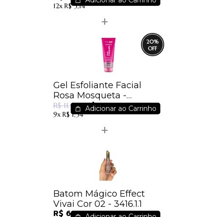
Adicionar ao Carrinho
12x
R$ 3,14
20
%
Gel Esfoliante Facial
Rosa Mosqueta -
R$ 9,49
Dermachem
R$ 11,92
Adicionar ao Carrinho
9x
R$ 1,34
Batom Mágico Effect
Vivai Cor 02 - 3416.1.1
R$ 6,30
Adicionar ao Carrinho