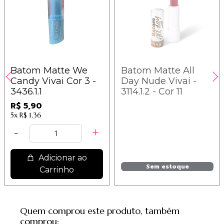
Batom Matte We
Batom Matte All
Candy Vivai Cor 3 -
Day Nude Vivai -
3436.1.1
3114.1.2 - Cor 11
R$ 5,90
5x
R$ 1,36
Adicionar ao
Sem estoque
Carrinho
Quem comprou este produto, também
comprou: