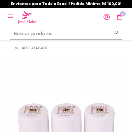
Enviamos para Todo o Brasil! Pedido Mínimo R$ 100,00!
0
ALTO ATACADO