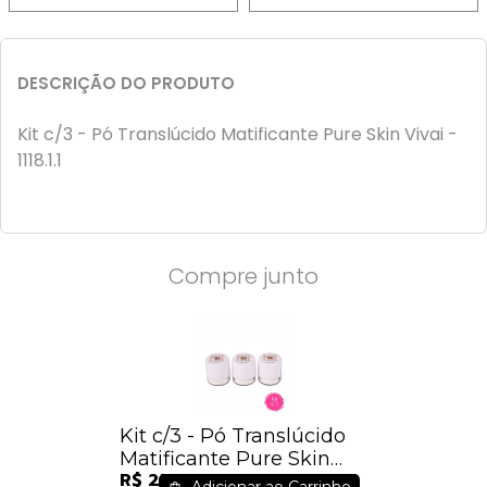
DESCRIÇÃO DO PRODUTO
Kit c/3 - Pó Translúcido Matificante Pure Skin Vivai -
1118.1.1
Compre junto
Kit c/3 - Pó Translúcido
Matificante Pure Skin
R$ 27,84
Vivai - 1118.1.1