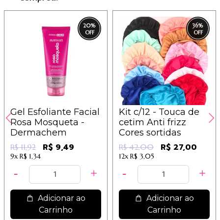
20
%
36
%
Gel Esfoliante Facial
Kit c/12 - Touca de
Rosa Mosqueta -
cetim Anti frizz
Dermachem
Cores sortidas
R$ 9,49
R$ 27,00
R$ 11,92
R$ 42,00
9x
R$ 1,34
12x
R$ 3,05
Adicionar ao
Adicionar ao
Carrinho
Carrinho