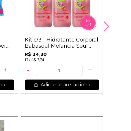
Kit c/3 - Hidratante Corporal
Touca d
per
Babasoul Melancia Soul
com Fai
Cosméticos
Cores so
R$ 24,30
R$ 5,42
12x
R$ 2,74
5x
R$ 1,25
nho
Adicionar ao Carrinho
Ad