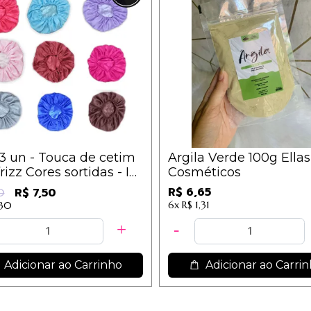
/3 un - Touca de cetim
Argila Verde 100g Ellas
frizz Cores sortidas - IM
Cosméticos
R$ 6,65
R$ 7,50
0
6x
R$ 1,31
,30
Adicionar ao Carrinho
Adicionar ao Carri