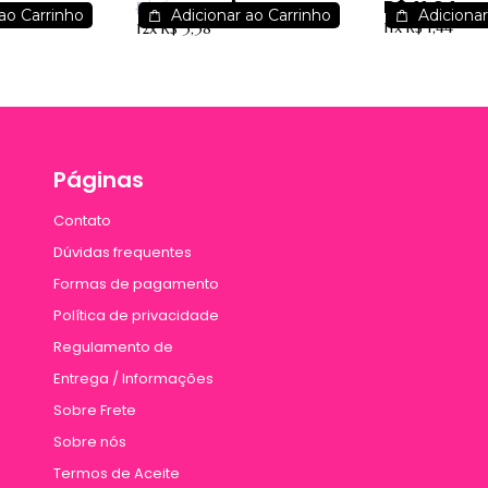
R$ 11,94
7,50
R$ 29,97
M -
Virilha Beijável 180g
R$ 62,95
Soul Cosm
ao Carrinho
Adicionar ao Carrinho
Adicionar
11x
R$ 1,44
12x
R$ 3,38
Phallebeauty - Menta
Páginas
Contato
Dúvidas frequentes
Formas de pagamento
Política de privacidade
Regulamento de
Entrega / Informações
Sobre Frete
Sobre nós
Termos de Aceite