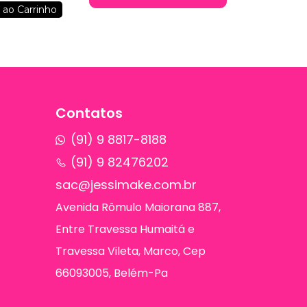
éticos
 ao Carrinho
Contatos
(91) 9 8817-8188
(91) 9 82476202
sac@jessimake.com.br
Avenida Rômulo Maiorana 887,
Entre Travessa Humaitá e
Travessa Vileta, Marco, Cep
66093005, Belém-Pa