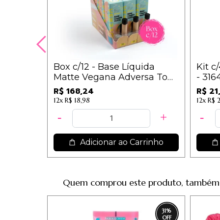
Box c/12 - Base Líquida
Kit c
Matte Vegana Adversa Tons
- 3164
Médios Claros (200, 250,
R$ 168,24
R$ 21
300) - AD103 / 14,02
12x
R$ 18,98
12x
R$ 
Adicionar ao Carrinho
Quem comprou este produto, também
31
%