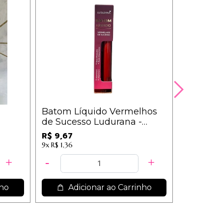
Batom Líquido Vermelhos
Kit c/3 
de Sucesso Ludurana -
para Vir
B00328 - Cereja
Phalleb
R$ 9,67
R$ 29,9
9x
R$ 1,36
nho
Adicionar ao Carrinho