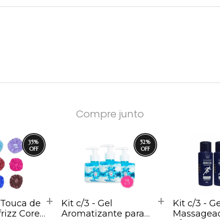
Compre junto
35
%
52
%
- Touca de
Kit c/3 - Gel
Kit c/3 - Ge
frizz Cores
Aromatizante para
Massagead