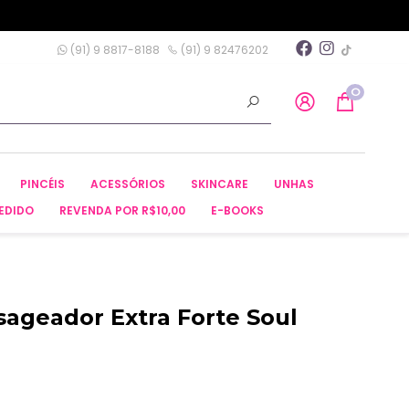
(91) 9 8817-8188
(91) 9 82476202
0
PINCÉIS
ACESSÓRIOS
SKINCARE
UNHAS
EDIDO
REVENDA POR R$10,00
E-BOOKS
ssageador Extra Forte Soul