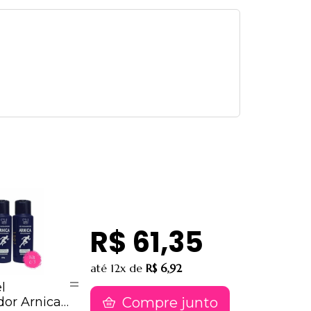
R$ 61,35
até
12x
de
R$ 6,92
l
or Arnica
Compre junto