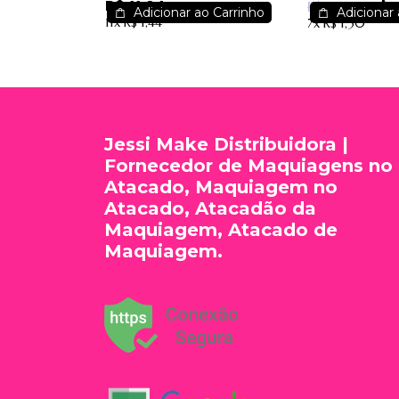
R$ 11,94
R$ 
Forte Soul
sortidas - I
R$ 11,50
Adicionar ao Carrinho
Adicionar 
11x
R$ 1,44
7x
R$ 1,30
Cosméticos
Jessi Make Distribuidora |
Fornecedor de Maquiagens no
Atacado, Maquiagem no
Atacado, Atacadão da
Maquiagem, Atacado de
Maquiagem.