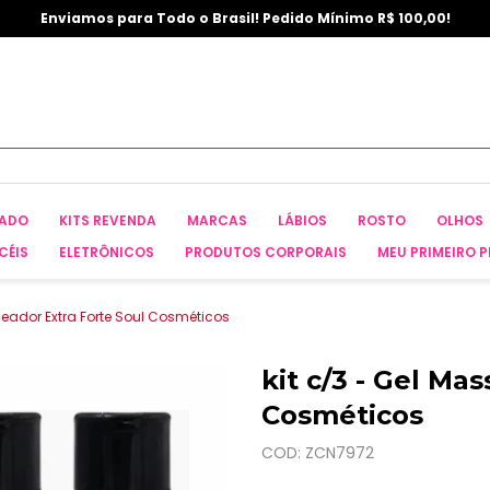
Enviamos para Todo o Brasil! Pedido Mínimo R$ 100,00!
CADO
KITS REVENDA
MARCAS
LÁBIOS
ROSTO
OLHOS
CÉIS
ELETRÔNICOS
PRODUTOS CORPORAIS
MEU PRIMEIRO P
geador Extra Forte Soul Cosméticos
kit c/3 - Gel Ma
Cosméticos
COD: ZCN7972