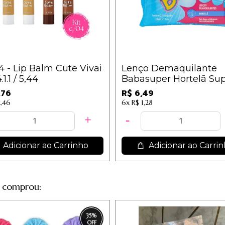
/4 - Lip Balm Cute Vivai
Lenço Demaquilante
.1.1 / 5,44
Babasuper Hortelã Su
Poderes - SP951-01
,76
R$ 6,49
2,46
6x
R$ 1,28
Adicionar ao Carrinho
Adicionar ao Carri
 comprou:
35
%