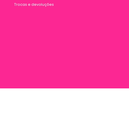
Trocas e devoluções
rana 887, Entre Travessa Humaitá e Travessa Vileta, Marco, Cep 66