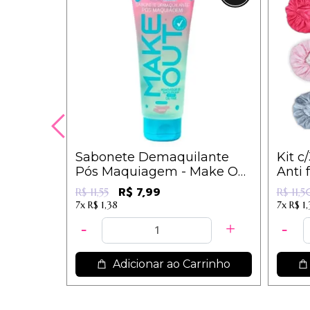
Sabonete Demaquilante
Kit c
Pós Maquiagem - Make Out
Anti 
- Dermachem
-
R$ 7,99
R$ 11,55
R$ 11,5
7x
R$ 1,38
7x
R$ 1
Adicionar ao Carrinho