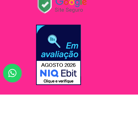
© Jessi Make Distribuidora / Avenida Rômulo Maio