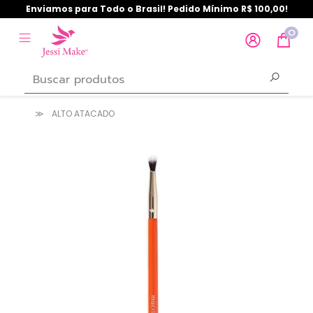
Enviamos para Todo o Brasil! Pedido Mínimo R$ 100,00!
0
ALTO ATACADO