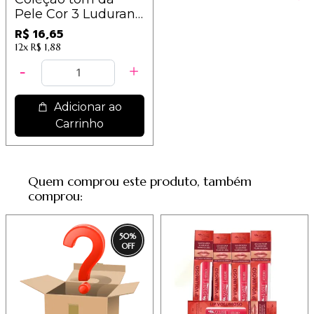
Pele Cor 3 Ludurana
- B00396
R$ 16,65
12x
R$ 1,88
Adicionar ao
Carrinho
Quem comprou este produto, também
comprou:
50
%