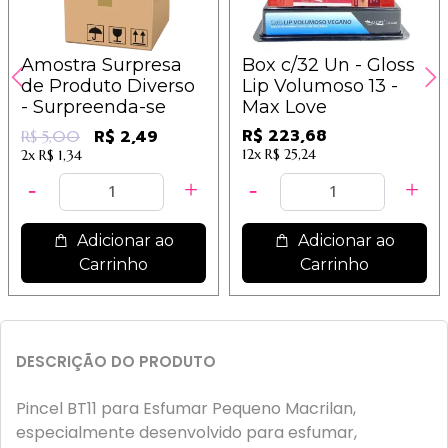
Amostra Surpresa
Box c/32 Un - Gloss
de Produto Diverso
Lip Volumoso 13 -
- Surpreenda-se
Max Love
R$ 223,68
R$ 2,49
R$ 5,00
12x
R$ 25,24
2x
R$ 1,34
Adicionar ao
Adicionar ao
Carrinho
Carrinho
DESCRIÇÃO DO PRODUTO
Pincel BT11 para Esfumar Pequeno Macrilan,
especialmente desenvolvido para esfumar,