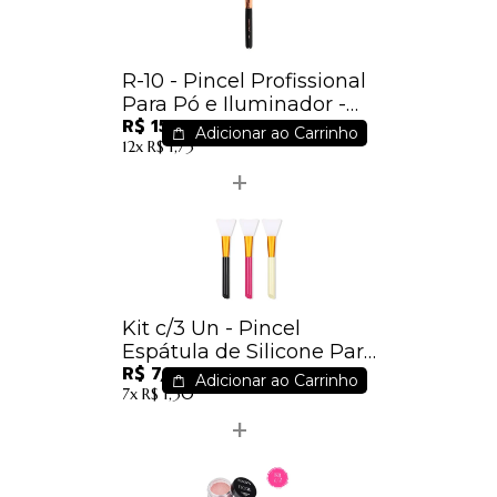
R-10 - Pincel Profissional
Para Pó e Iluminador -
R$ 15,36
Macrilan - Linha Rosé
Adicionar ao Carrinho
12x
R$ 1,73
Kit c/3 Un - Pincel
Espátula de Silicone Para
R$ 7,50
Máscara Facial - IM
Adicionar ao Carrinho
7x
R$ 1,30