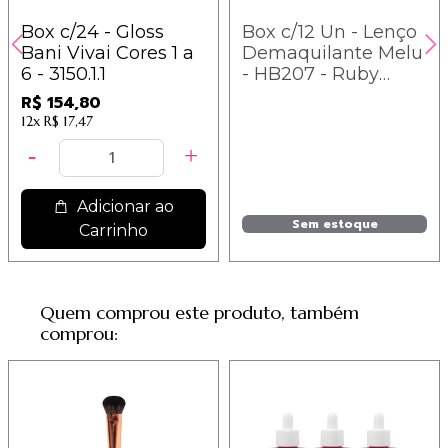
Box c/24 - Gloss
Box c/12 Un - Lenço
Bani Vivai Cores 1 a
Demaquilante Melu
6 - 3150.1.1
- HB207 - Ruby
Rose
R$ 154,80
12x
R$ 17,47
Adicionar ao
Sem estoque
Carrinho
Quem comprou este produto, também
comprou: