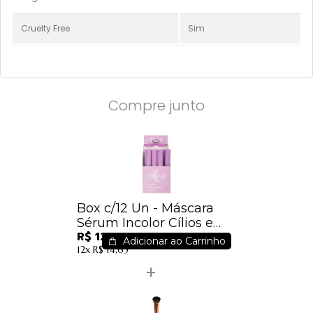
Cruelty Free
Sim
Compre junto
Box c/12 Un - Máscara
Sérum Incolor Cílios e
R$ 129,88
Sobrancelhas Feels Mood
Adicionar ao Carrinho
12x
R$ 14,65
Ruby Rose - HB512