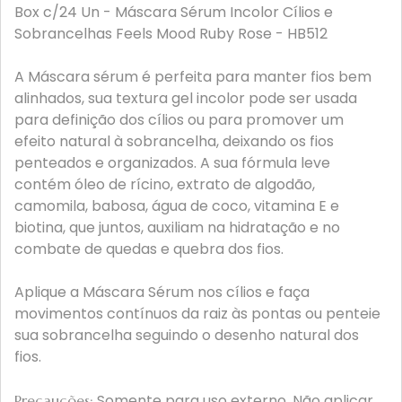
Box c/24 Un - Máscara Sérum Incolor Cílios e
Sobrancelhas Feels Mood Ruby Rose - HB512
A Máscara sérum é perfeita para manter fios bem
alinhados, sua textura gel incolor pode ser usada
para definição dos cílios ou para promover um
efeito natural à sobrancelha, deixando os fios
penteados e organizados. A sua fórmula leve
contém óleo de rícino, extrato de algodão,
camomila, babosa, água de coco, vitamina E e
biotina, que juntos, auxiliam na hidratação e no
combate de quedas e quebra dos fios.
Aplique a Máscara Sérum nos cílios e faça
movimentos contínuos da raiz às pontas ou penteie
sua sobrancelha seguindo o desenho natural dos
fios.
Somente para uso externo. Não aplicar
Precauções: