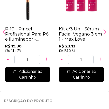
R-10 - Pincel
Kit c/3 Un - Sérum
Profissional Para Pó
Facial Vegano 3 em
e Iluminador -
1 - Max Love
Macrilan - Linha
R$ 15,36
R$ 23,13
Rosé
12x
R$ 1,73
12x
R$ 2,61
Adicionar ao
Adicionar ao
Carrinho
Carrinho
DESCRIÇÃO DO PRODUTO