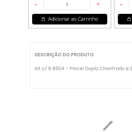
Adicionar ao Carrinho
DESCRIÇÃO DO PRODUTO
Kit c/ 6 B504 - PIncel Duplo Chanfrado e