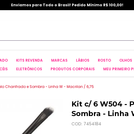
Enviamos para Todo o Brasil! Pedido Mínimo R$ 100,00!
CADO
KITS REVENDA
MARCAS
LÁBIOS
ROSTO
OLHOS
CÉIS
ELETRÔNICOS
PRODUTOS CORPORAIS
MEU PRIMEIRO P
uplo Chanfrado e Sombra - Linha W - Macrilan / 6,75
Kit c/ 6 W504 -
Sombra - Linha W
COD: 7454184