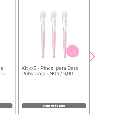
nal
Kit c/3 - Pincel para Base
 -
Ruby Anjo - N04 / 8,80
Sem estoque