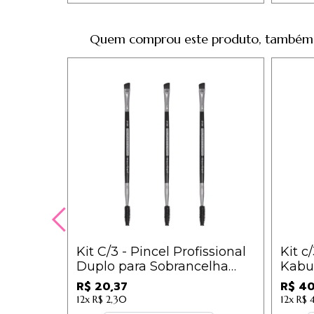
Quem comprou este produto, também
Kit C/3 - Pincel Profissional
Kit c
Duplo para Sobrancelha
Kabu
Macrilan Linha B - B136 /
Linha
R$ 20,37
R$ 40
6,79
12x
R$ 2,30
12x
R$ 