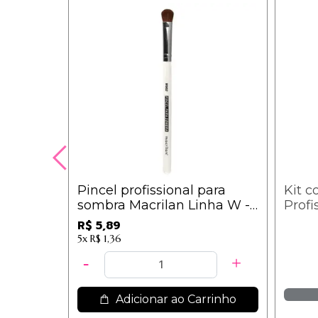
Pincel profissional para
Kit c
sombra Macrilan Linha W -
Profi
W902
WB20
R$ 5,89
5x
R$ 1,36
Adicionar ao Carrinho