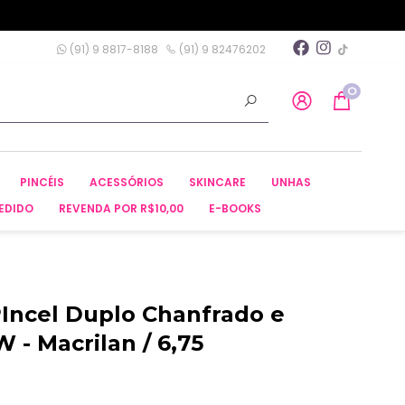
(91) 9 8817-8188
(91) 9 82476202
0
PINCÉIS
ACESSÓRIOS
SKINCARE
UNHAS
EDIDO
REVENDA POR R$10,00
E-BOOKS
 PIncel Duplo Chanfrado e
 - Macrilan / 6,75