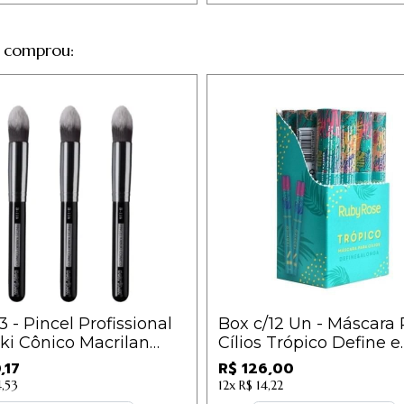
 comprou:
/3 - Pincel Profissional
Box c/12 Un - Máscara 
ki Cônico Macrilan
Cílios Trópico Define e
 B - B116 / 13,39
Alonga - Ruby Rose - 
,17
R$ 126,00
500 - 10,50
4,53
12x
R$ 14,22