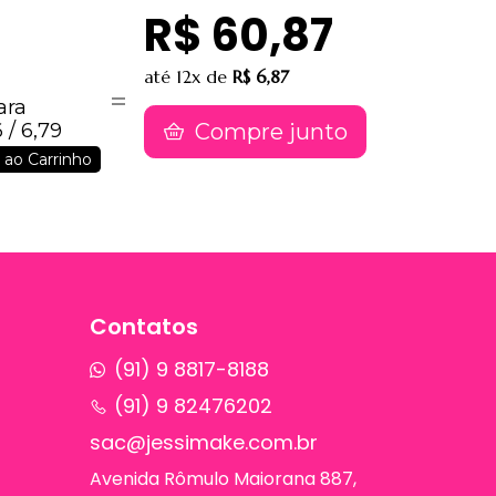
R$ 60,87
até
12x
de
R$ 6,87
ara
Compre junto
 / 6,79
 ao Carrinho
Contatos
(91) 9 8817-8188
(91) 9 82476202
sac@jessimake.com.br
Avenida Rômulo Maiorana 887,