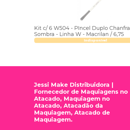
Kit c/ 6 W504 - PIncel Duplo Chanfr
Sombra - Linha W - Macrilan / 6,75
Indisponível
Jessi Make Distribuidora |
Fornecedor de Maquiagens no
Atacado, Maquiagem no
Atacado, Atacadão da
Maquiagem, Atacado de
Maquiagem.