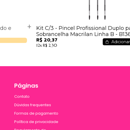
ado e
Kit C/3 - Pincel Profissional Duplo p
Sobrancelha Macrilan Linha B - B136
R$ 20,37
Adicionar
12x
R$ 2,30
Páginas
Contato
Dúvidas frequentes
Formas de pagamento
Política de privacidade