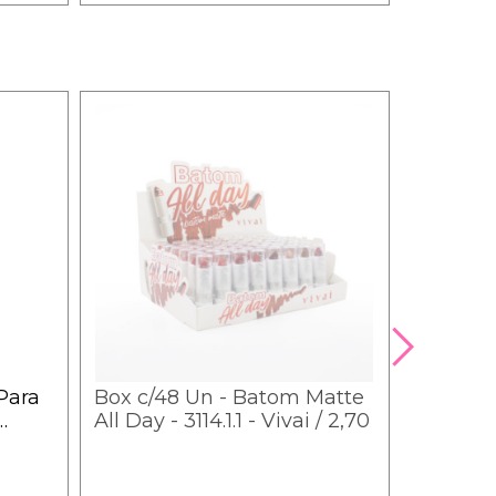
Para
Box c/48 Un - Batom Matte
Pincel P
All Day - 3114.1.1 - Vivai / 2,70
Batom M
HB-
B111