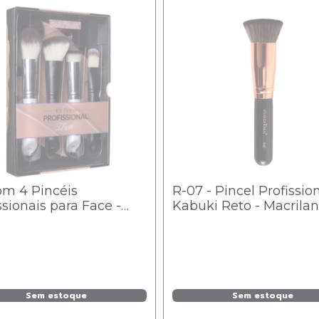
om 4 Pincéis
R-07 - Pincel Profissio
ssionais para Face -
Kabuki Reto - Macrilan
0 - Macrilan
Linha Rosé
Sem estoque
Sem estoque