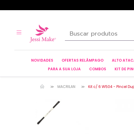
NOVIDADES
OFERTAS RELÂMPAGO
ALTO ATA
PARA A SUA LOJA
COMBOS
KIT DE PIN
MACRILAN
Kit c/ 6 W504 - PIncel D