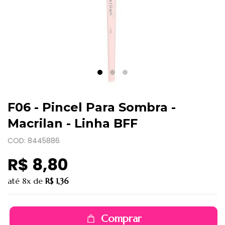
F06 - Pincel Para Sombra -
Macrilan - Linha BFF
COD: 8445886
R$ 8,80
até
8x
de
R$ 1,36
Comprar