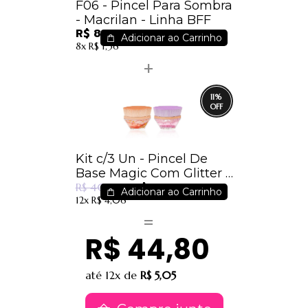
F06 - Pincel Para Sombra
- Macrilan - Linha BFF
R$ 8,80
Adicionar ao Carrinho
8x
R$ 1,36
11
%
Kit c/3 Un - Pincel De
Base Magic Com Glitter -
R$ 36,00
Im
R$ 40,50
Adicionar ao Carrinho
12x
R$ 4,06
R$ 44,80
até
12x
de
R$ 5,05