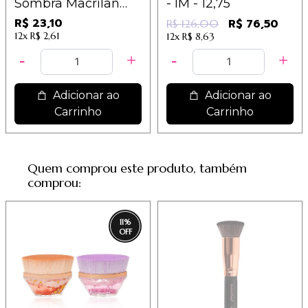
Sombra Macrilan
- IM - 12,75
Linha B - B138 / 7,70
R$ 23,10
R$ 76,50
R$ 126,00
12x
R$ 2,61
12x
R$ 8,63
Adicionar ao
Adicionar ao
Carrinho
Carrinho
Quem comprou este produto, também
comprou:
11
%