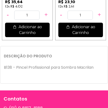
Peças - Im
Linha B - B142 / 7,70
R$ 35,64
R$ 23,10
12x
R$ 4,02
12x
R$ 2,61
Adicionar ao
Adicionar ao
Carrinho
Carrinho
DESCRIÇÃO DO PRODUTO
B138 - Pincel Profissional para Sombra Macrilan
Contatos