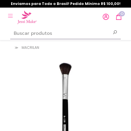
Enviamos para Todo o Brasil! Pedido Mínimo R$ 100,00!
0
MACRILAN