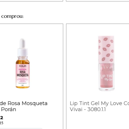
 comprou:
 de Rosa Mosqueta
Lip Tint Gel My Love Co
 Porán
Vivai - 3080.1.1
82
35