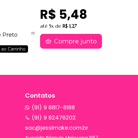
R$ 5,48
até
5x
de
R$ 1,27
e Preto
Compre junto
 ao Carrinho
Contatos
(91) 9 8817-8188
(91) 9 82476202
sac@jessimake.com.br
Avenida Rômulo Maiorana 887,