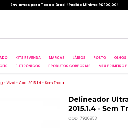
Enviamos para Todo o Brasil! Pedido Mínimo R$ 100,00!
CADO
KITS REVENDA
MARCAS
LÁBIOS
ROSTO
OLHOS
CÉIS
ELETRÔNICOS
PRODUTOS CORPORAIS
MEU PRIMEIRO P
8g - Vivai - Cod. 2015.1.4 - Sem Troca
Delineador Ultra
2015.1.4 - Sem T
COD: 7926853