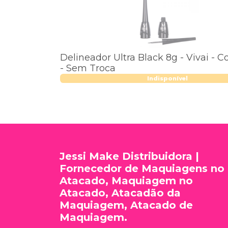
Delineador Ultra Black 8g - Vivai - Co
- Sem Troca
Indisponível
Jessi Make Distribuidora |
Fornecedor de Maquiagens no
Atacado, Maquiagem no
Atacado, Atacadão da
Maquiagem, Atacado de
Maquiagem.