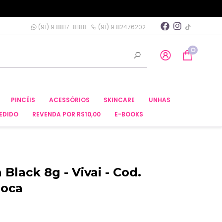
(91) 9 8817-8188
(91) 9 82476202
0
PINCÉIS
ACESSÓRIOS
SKINCARE
UNHAS
EDIDO
REVENDA POR R$10,00
E-BOOKS
 Black 8g - Vivai - Cod.
roca