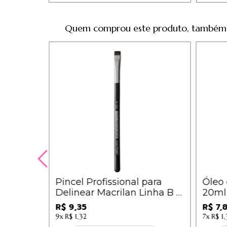
Quem comprou este produto, também
al 1
Pincel Profissional para
Óleo
Delinear Macrilan Linha B -
20ml
B142
R$ 9,35
R$ 7,
9x
R$ 1,32
7x
R$ 1,