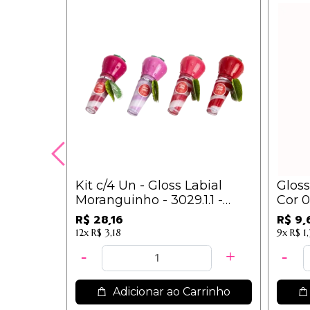
Kit c/4 Un - Gloss Labial
Gloss
Moranguinho - 3029.1.1 -
Cor 06
Vivai / 7,04
R$ 28,16
R$ 9,
12x
R$ 3,18
9x
R$ 1
Adicionar ao Carrinho