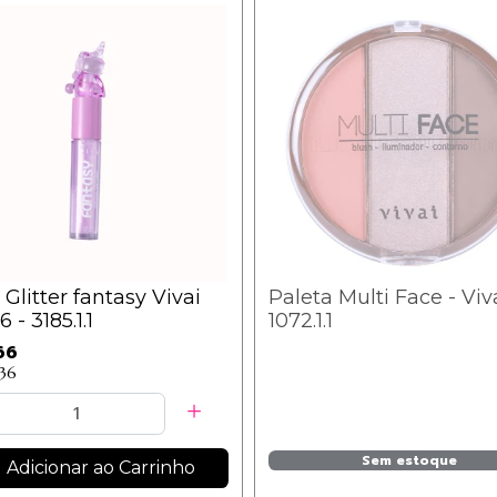
 Glitter fantasy Vivai
Paleta Multi Face - Viva
 - 3185.1.1
1072.1.1
66
,36
Sem estoque
Adicionar ao Carrinho