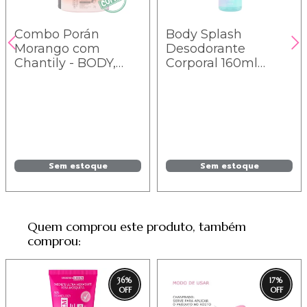
Combo Porán
Body Splash
Morango com
Desodorante
Chantily - BODY,
Corporal 160ml
ESFOLIANTE,
Porán - Cotton
HIDRATANTE.
Candy
Sem estoque
Sem estoque
Quem comprou este produto, também
comprou:
36
%
17
%