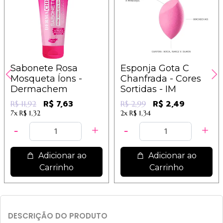
Sabonete Rosa
Esponja Gota C
Mosqueta Íons -
Chanfrada - Cores
Dermachem
Sortidas - IM
R$ 7,63
R$ 2,49
R$ 11,92
R$ 2,99
7x
R$ 1,32
2x
R$ 1,34
Adicionar ao
Adicionar ao
Carrinho
Carrinho
DESCRIÇÃO DO PRODUTO