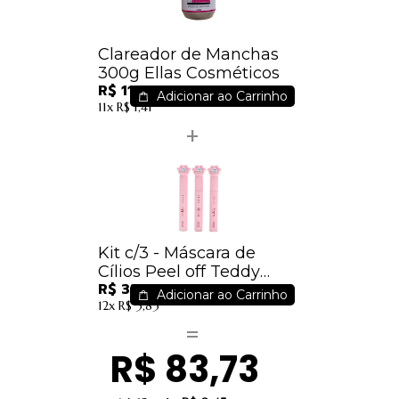
Clareador de Manchas
300g Ellas Cosméticos
R$ 11,70
Adicionar ao Carrinho
11x
R$ 1,41
Kit c/3 - Máscara de
Cílios Peel off Teddy
R$ 33,94
Vivai - 2219.1.1
Adicionar ao Carrinho
12x
R$ 3,83
R$ 83,73