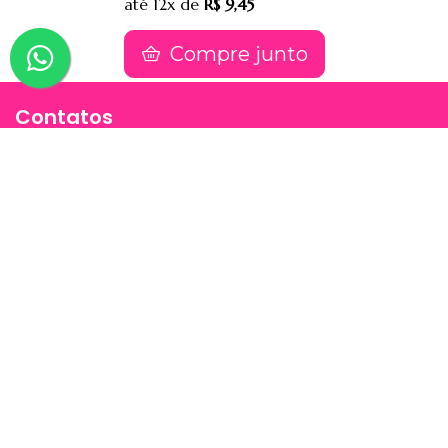
até
12x
de
R$ 9,45
Compre junto
Contatos
(91) 9 8817-8188
(91) 9 82476202
sac@jessimake.com.br
Avenida Rômulo Maiorana 887, Entre Travessa
Humaitá e Travessa Vileta, Marco, Cep 66093005,
Belém-Pa
Páginas
Jessi Make Distribuidora | Fornecedor