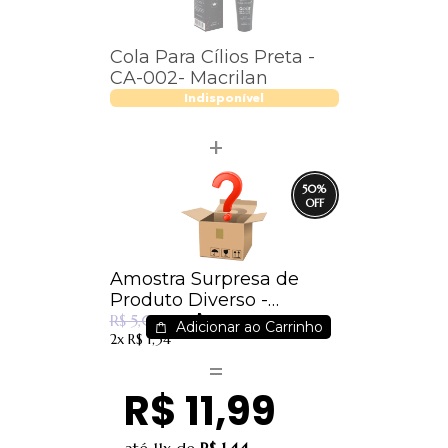
Cola Para Cílios Preta -
CA-002- Macrilan
Indisponível
50
%
Amostra Surpresa de
Produto Diverso -
R$ 2,49
Surpreenda-se
R$ 5,00
Adicionar ao Carrinho
2x
R$ 1,34
R$ 11,99