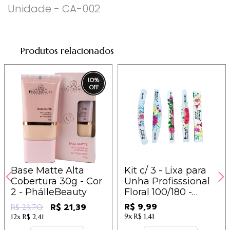
Unidade - CA-002
Produtos relacionados
10
%
Base Matte Alta
Kit c/ 3 - Lixa para
Cobertura 30g - Cor
Unha Profisssional
2 - PhálleBeauty
Floral 100/180 -
Modelos Sortidos -
R$ 9,99
R$ 21,39
R$ 23,70
IM / 3,33
9x
R$ 1,41
12x
R$ 2,41