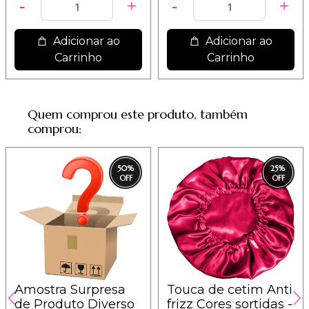
Adicionar ao
Adicionar ao
Carrinho
Carrinho
Quem comprou este produto, também
comprou:
50
%
25
%
Amostra Surpresa
Touca de cetim Anti
de Produto Diverso
frizz Cores sortidas -