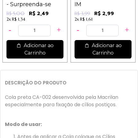
- Surpreenda-se
IM
R$ 2,49
R$ 2,99
R$ 5,00
R$ 3,99
2x
R$ 1,34
2x
R$ 1,61
Adicionar ao
Adicionar ao
Carrinho
Carrinho
DESCRIÇÃO DO PRODUTO
Cola preta CA-002 desenvolvida pela Macrilan
especialmente para fixação de cílios postiços.
Modo de usar:
Antes de aplicar a Cola coloque os Cílios