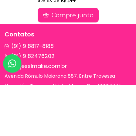
até
11x
de
R$ 1,44
Compre junto
Contatos
(91) 9 8817-8188
(91) 9 82476202
sac@jessimake.com.br
Avenida Rômulo Maiorana 887, Entre Travessa
Humaitá e Travessa Vileta, Marco, Cep 66093005,
Belém-Pa
Páginas
Jessi Make Distribuidora | Fornecedor