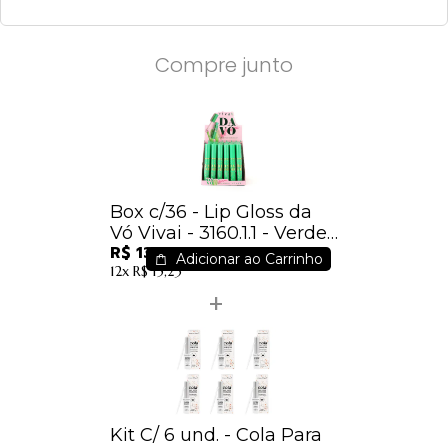
Compre junto
Box c/36 - Lip Gloss da
Vó Vivai - 3160.1.1 - Verde /
R$ 135,00
3,75
Adicionar ao Carrinho
12x
R$ 15,23
Kit C/ 6 und. - Cola Para