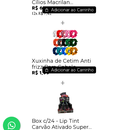
Cílios Macrilan
R$ 65,78
Transparente CA-001 /
Adicionar ao Carrinho
12x
R$ 7,42
10,10
Xuxinha de Cetim Anti
frizz Para Cabelo
Adicionar ao Carrinho
R$ 1,99
Box c/24 - Lip Tint
Carvão Ativado Super