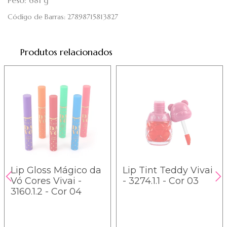
Peso: 681 g
Código de Barras:
27898715813827
Produtos relacionados
Lip Gloss Mágico da
Lip Tint Teddy Vivai
Vó Cores Vivai -
- 3274.1.1 - Cor 03
3160.1.2 - Cor 04