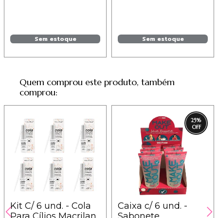
Sem estoque
Sem estoque
Quem comprou este produto, também
comprou:
25
%
Kit C/ 6 und. - Cola
Caixa c/ 6 und. -
Para Cílios Macrilan
Sabonete