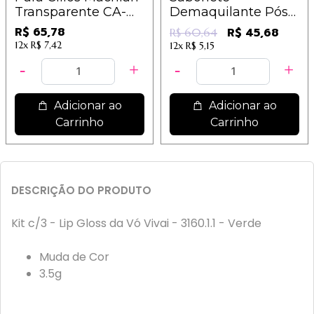
Transparente CA-
Demaquilante Pós
001 / 10,10
Maquiagem - Make
R$ 65,78
R$ 45,68
R$ 60,64
Out - Dermachem
12x
R$ 7,42
12x
R$ 5,15
Adicionar ao
Adicionar ao
Carrinho
Carrinho
DESCRIÇÃO DO PRODUTO
Kit c/3 - Lip Gloss da Vó Vivai - 3160.1.1 - Verde
Muda de Cor
3.5g