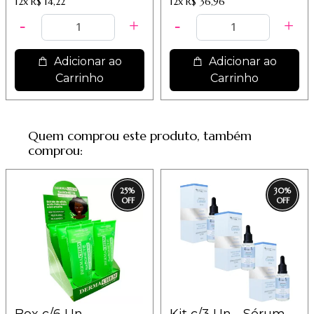
12x
R$ 14,22
12x
R$ 36,96
Adicionar ao
Adicionar ao
Carrinho
Carrinho
Quem comprou este produto, também
comprou:
25
%
30
%