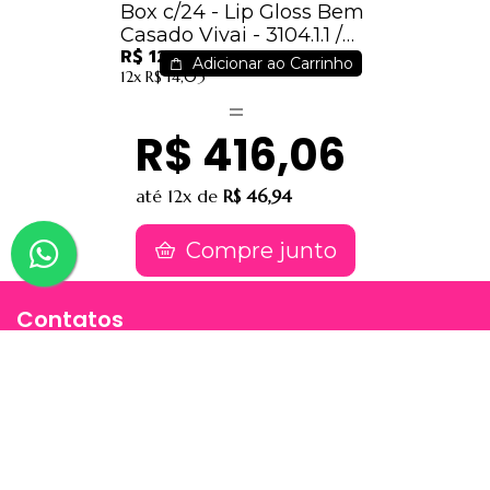
Box c/24 - Lip Gloss Bem
Casado Vivai - 3104.1.1 /
R$ 124,32
5,18
Adicionar ao Carrinho
12x
R$ 14,03
R$ 416,06
até
12x
de
R$ 46,94
Compre junto
Contatos
(91) 9 8817-8188
(91) 9 82476202
sac@jessimake.com.br
Avenida Rômulo Maiorana 887, Entre Travessa