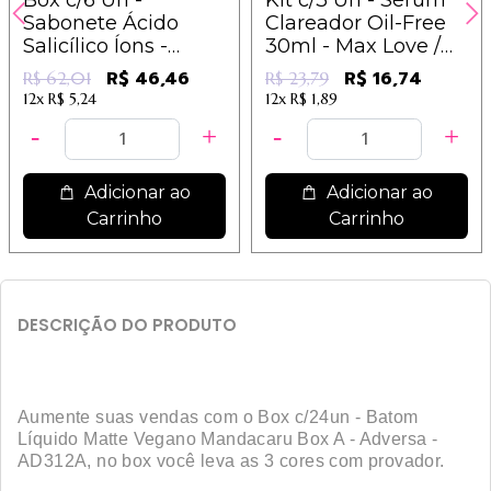
Box c/6 Un -
Kit c/3 Un - Sérum
Sabonete Ácido
Clareador Oil-Free
Salicílico Íons -
30ml - Max Love /
Dermachem
7,93
R$ 46,46
R$ 16,74
R$ 62,01
R$ 23,79
12x
R$ 5,24
12x
R$ 1,89
Adicionar ao
Adicionar ao
Carrinho
Carrinho
DESCRIÇÃO DO PRODUTO
Aumente suas vendas com o Box c/24un - Batom
Líquido Matte Vegano Mandacaru Box A - Adversa -
AD312A, no box você leva as 3 cores com provador.