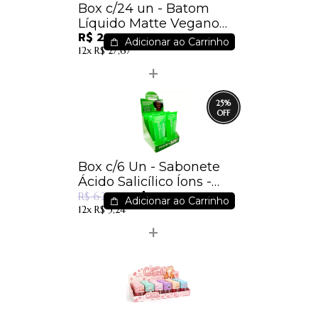
Box c/24 un - Batom
Líquido Matte Vegano
R$ 245,28
Mandacaru Box A -
Adicionar ao Carrinho
12x
R$ 27,67
Adversa - AD312 / 10,22 -
Sem troca
25
%
Box c/6 Un - Sabonete
Ácido Salicílico Íons -
R$ 46,46
Dermachem
R$ 62,01
Adicionar ao Carrinho
12x
R$ 5,24