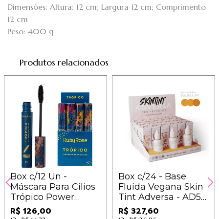
Dimensões: Altura: 12 cm; Largura 12 cm; Comprimento
12 cm
Peso: 400 g
Produtos relacionados
Box c/12 Un -
Box c/24 - Base
Máscara Para Cílios
Fluída Vegana Skin
Trópico Power
Tint Adversa - AD511
Volume - Ruby Rose
- Tons Médios / 13,65
R$ 126,00
R$ 327,60
- HB501 - 10,50