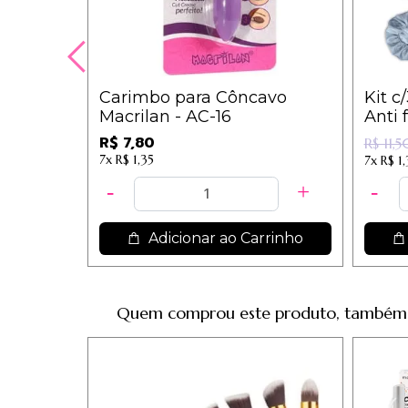
Carimbo para Côncavo
Kit c
Macrilan - AC-16
Anti 
-
R$ 7,80
R$ 11,5
7x
R$ 1,35
7x
R$ 1
Adicionar ao Carrinho
Quem comprou este produto, também