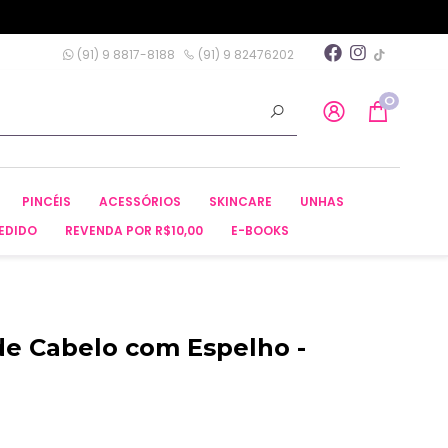
(91) 9 8817-8188
(91) 9 82476202
0
PINCÉIS
ACESSÓRIOS
SKINCARE
UNHAS
EDIDO
REVENDA POR R$10,00
E-BOOKS
 de Cabelo com Espelho -