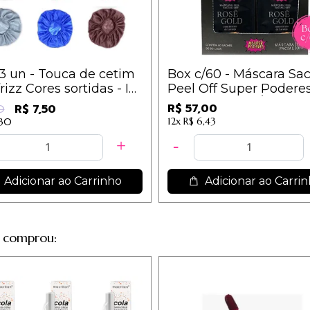
/3 un - Touca de cetim
Box c/60 - Máscara Sa
frizz Cores sortidas - IM
Peel Off Super Poderes
MFSP40 - ROSÊ GOLD 
R$ 57,00
R$ 7,50
0
0,95
12x
R$ 6,43
,30
Adicionar ao Carrinho
Adicionar ao Carri
 comprou: