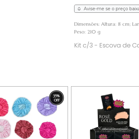
Avise-me se o preço baix
Dimensões: Altura: 8 cm; L
Peso: 210 g
Kit c/3 - Escova de 
35
%