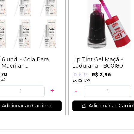
/ 6 und. - Cola Para
Lip Tint Gel Maçã -
s Macrilan
Ludurana - B00180
parente CA-001 / 10,10
,78
R$ 2,96
R$ 6,27
,42
2x
R$ 1,59
Adicionar ao Carrinho
Adicionar ao Carri