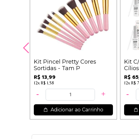
Kit Pincel Pretty Cores
Kit C
Sortidas - Tam P
Cílio
Trans
R$ 13,99
R$ 65
12x
R$ 1,58
12x
R$ 7
Adicionar ao Carrinho