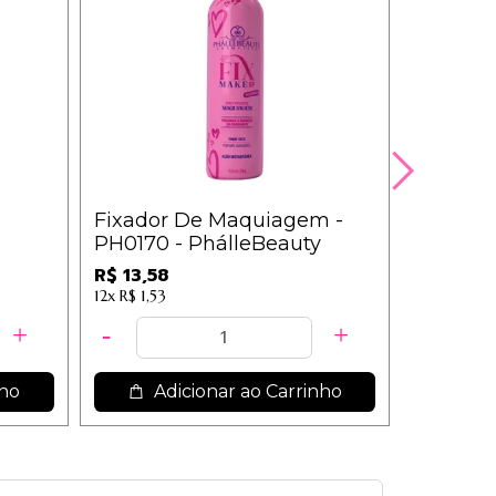
Fixador De Maquiagem -
Kit c/3 
PH0170 - PhálleBeauty
Ilusion
R$ 13,58
R$ 16,80
12x
R$ 1,53
nho
Adicionar ao Carrinho