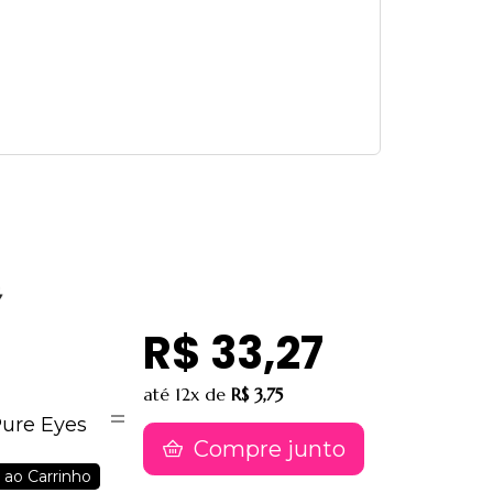
R$ 33,27
até
12x
de
R$ 3,75
Pure Eyes
Compre junto
 ao Carrinho