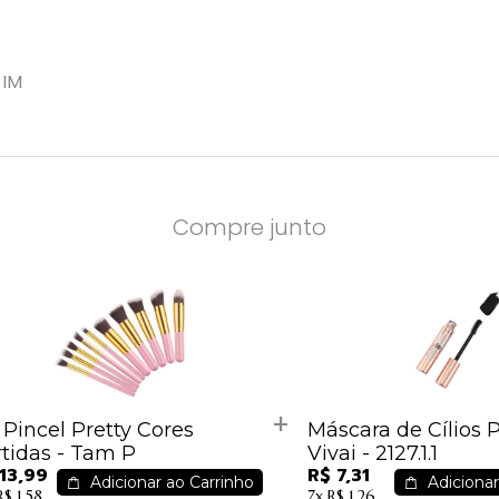
 IM
Compre junto
 Pincel Pretty Cores
Máscara de Cílios 
rtidas - Tam P
Vivai - 2127.1.1
13,99
R$ 7,31
Adicionar ao Carrinho
Adicionar
R$ 1,58
7x
R$ 1,26