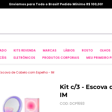
Enviamos para Todo o Brasil! Pedido Mínimo R$ 100,00!
CADO
KITS REVENDA
MARCAS
LÁBIOS
ROSTO
OLHOS
CÉIS
ELETRÔNICOS
PRODUTOS CORPORAIS
MEU PRIMEIRO P
- Escova de Cabelo com Espelho - IM
Kit c/3 - Escova
IM
COD: DCP1693