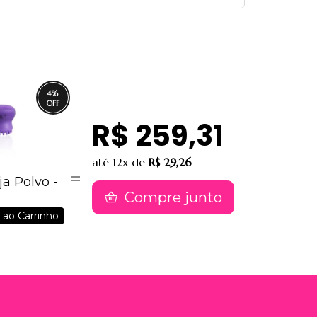
4
%
R$ 259,31
até
12x
de
R$ 29,26
ja Polvo -
Compre junto
 ao Carrinho