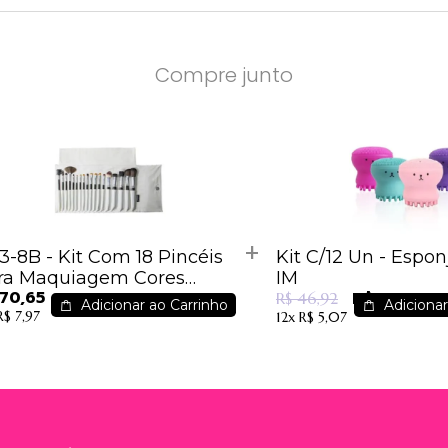
Compre junto
3-8B - Kit Com 18 Pincéis
Kit C/12 Un - Espon
ra Maquiagem Cores
IM
70,65
R$ 44,90
tidas - Macrilan
R$ 46,92
Adicionar ao Carrinho
Adicionar
R$ 7,97
12x
R$ 5,07