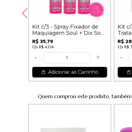
Pote
Kit c/3 - Spray Fixador de
Kit c
s
Maquiagem Soul + Dix Soul
Trata
LETE DE
Cosméticos
Anti
R$ 35,79
R$ 28
Colá
12x
R$ 4,04
12x
R$ 3
Pode
rrinho
Adicionar ao Carrinho
Quem comprou este produto, também