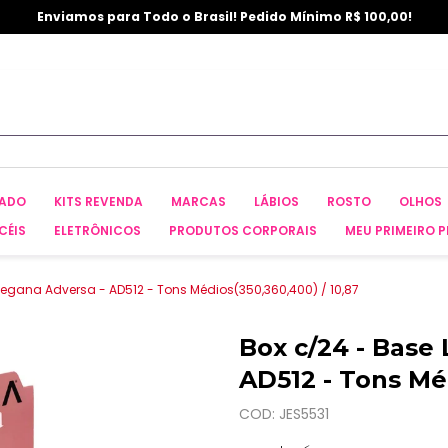
Enviamos para Todo o Brasil! Pedido Mínimo R$ 100,00!
CADO
KITS REVENDA
MARCAS
LÁBIOS
ROSTO
OLHOS
CÉIS
ELETRÔNICOS
PRODUTOS CORPORAIS
MEU PRIMEIRO P
Vegana Adversa - AD512 - Tons Médios(350,360,400) / 10,87
Box c/24 - Base
AD512 - Tons Méd
COD: JES5531