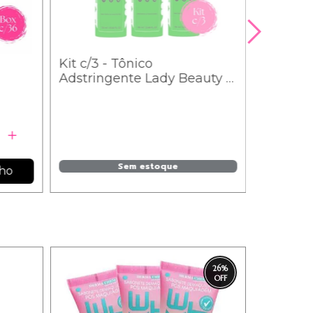
Kit c/3 - Tônico
Adstringente Lady Beauty -
LB38 / 5,85
Sem estoque
nho
26
%