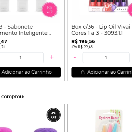
/3 - Sabonete
Box c/36 - Lip Oil Vivai
mento Inteligente
Cores 1 a 3 - 3093.1.1
rressecamento
,47
R$ 196,56
geno Vegetal Super
,21
12x
R$ 22,18
res
Adicionar ao Carrinho
Adicionar ao Carri
 comprou:
4
%