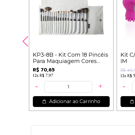
KP3-8B - Kit Com 18 Pincéis
Kit C
Para Maquiagem Cores
IM
Sortidas - Macrilan
R$ 70,65
R$ 46,
12x
R$ 7,97
12x
R$ 
Adicionar ao Carrinho