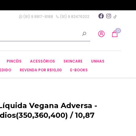
(91) 9 8817-8188
(91) 9 82476202
0
PINCÉIS
ACESSÓRIOS
SKINCARE
UNHAS
EDIDO
REVENDA POR R$10,00
E-BOOKS
 Líquida Vegana Adversa -
ios(350,360,400) / 10,87