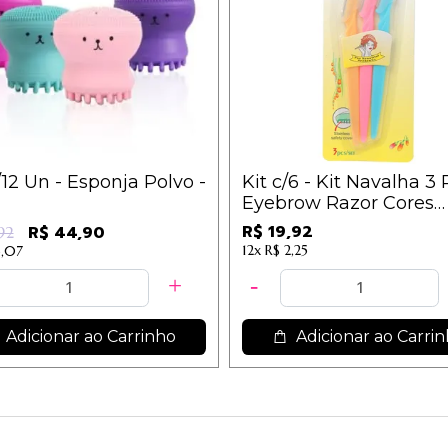
/12 Un - Esponja Polvo -
Kit c/6 - Kit Navalha 3
Eyebrow Razor Cores
Sortidas - IM / 3,32
R$ 19,92
R$ 44,90
92
12x
R$ 2,25
5,07
Adicionar ao Carrinho
Adicionar ao Carri