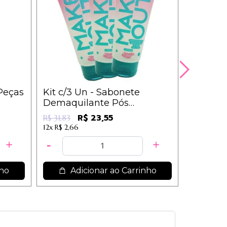
 Peças
Kit c/3 Un - Sabonete
Kit c/3 
Demaquilante Pós
Pêssego
Maquiagem - Make Out -
PR233
R$ 29,19
R$ 23,55
R$ 31,83
Dermachem
12x
R$ 2,66
nho
Adicionar ao Carrinho