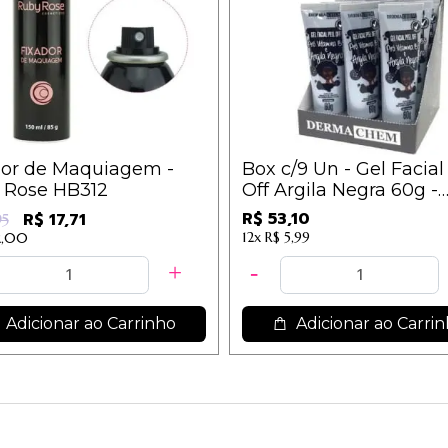
dor de Maquiagem -
Box c/9 Un - Gel Facial
 Rose HB312
Off Argila Negra 60g -
Dermachem
R$ 53,10
R$ 17,71
95
12x
R$ 5,99
2,00
Adicionar ao Carrinho
Adicionar ao Carri