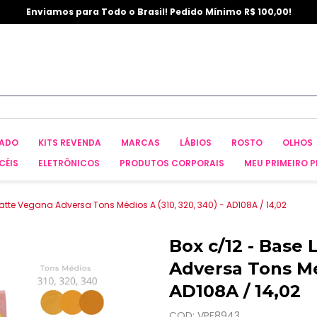
Enviamos para Todo o Brasil! Pedido Mínimo R$ 100,00!
CADO
KITS REVENDA
MARCAS
LÁBIOS
ROSTO
OLHOS
CÉIS
ELETRÔNICOS
PRODUTOS CORPORAIS
MEU PRIMEIRO P
atte Vegana Adversa Tons Médios A (310, 320, 340) - AD108A / 14,02
Box c/12 - Base
Adversa Tons Méd
AD108A / 14,02
COD: VPE8943