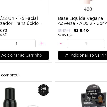
/22 Un - Pó Facial
Base Líquida Vegana
izador Translúcido
Adversa - AD512 - Cor 
 Mosqueta Vegano -
7,72
R$ 8,40
R$ 17,35
Love
16,67
8x
R$ 1,30
Adicionar ao Carrinho
Adicionar ao Carri
 comprou:
26
%