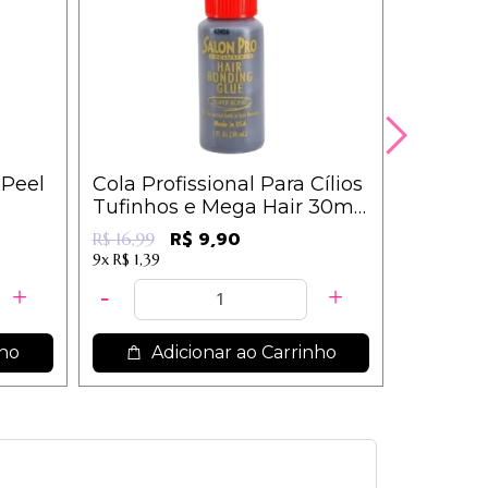
 Peel
Cola Profissional Para Cílios
Kit c/10
Tufinhos e Mega Hair 30ml
Facial 
- Salon Pro
Sortidos 
R$ 13,90
R$ 9,90
R$ 16,99
9x
R$ 1,39
nho
Adicionar ao Carrinho