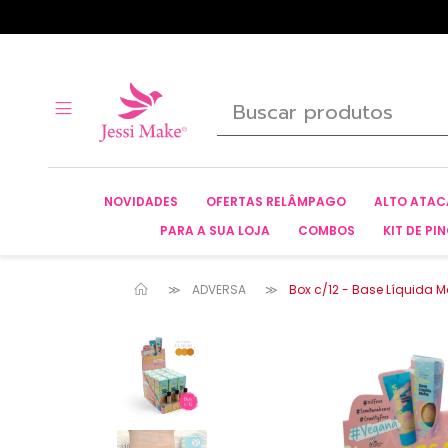
NOVIDADES
OFERTAS RELÂMPAGO
ALTO ATA
PARA A SUA LOJA
COMBOS
KIT DE PIN
ADVERSA
Box c/12 - Base Líquida M