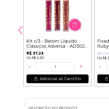
Kit c/3 - Batom Líquido
Fixa
Clássicos Adversa - AD302 -
Ruby
Grupo B / 12,41
R$ 37,23
R$ 23,
12x
R$ 4,20
12x
R$ 
Adicionar ao Carrinho
DESCRIÇÃO DO PRODUTO