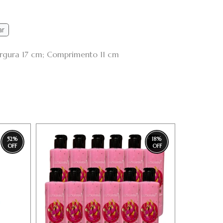
ar
argura 17 cm; Comprimento 11 cm
52
%
18
%