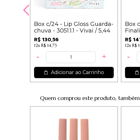
Box c/24 - Lip Gloss Guarda-
Box c
chuva - 3051.1.1 - Vivai / 5,44
Final
Rosa
R$ 130,56
R$ 14
Max 
12x
R$ 14,73
12x
R$ 
Adicionar ao Carrinho
Quem comprou este produto, também