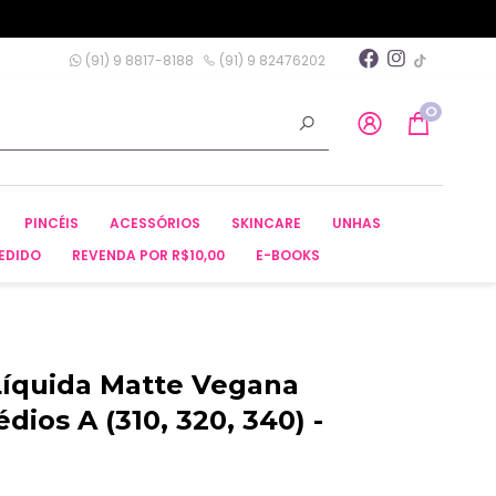
(91) 9 8817-8188
(91) 9 82476202
0
PINCÉIS
ACESSÓRIOS
SKINCARE
UNHAS
EDIDO
REVENDA POR R$10,00
E-BOOKS
 Líquida Matte Vegana
ios A (310, 320, 340) -