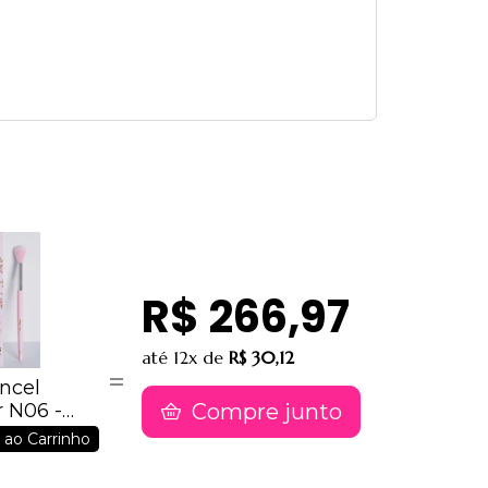
R$ 266,97
até
12x
de
R$ 30,12
incel
Compre junto
 N06 -
 ao Carrinho