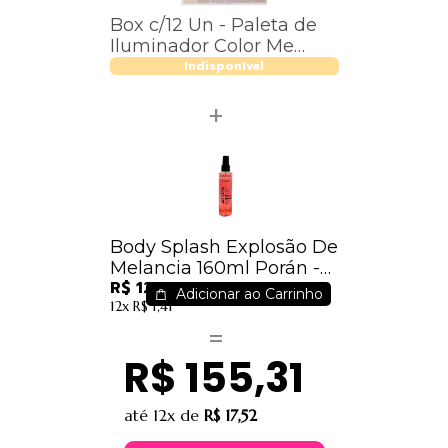
Box c/12 Un - Paleta de
Iluminador Color Me
Vivai - Cód. 4039.1.8
Indisponível
Body Splash Explosão De
Melancia 160ml Porán -
R$ 12,51
PR203
Adicionar ao Carrinho
12x
R$ 1,41
R$ 155,31
até
12x
de
R$ 17,52