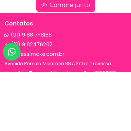
Compre junto
Contatos
(91) 9 8817-8188
(91) 9 82476202
sac@jessimake.com.br
Avenida Rômulo Maiorana 887, Entre Travessa
Humaitá e Travessa Vileta, Marco, Cep 66093005,
Belém-Pa
Páginas
Jessi Make Distribuidora | Fornecedor
de Maquiagens no Atacado,