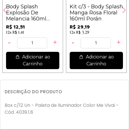
Body Splash
Kit c/3 - Body Splash
Explosão De
Manga Rosa Floral
Melancia 160ml
160ml Porán
Porán - PR203
R$ 12,51
R$ 29,19
12x
R$ 1,41
12x
R$ 3,29
Adicionar ao
Adicionar ao
Carrinho
Carrinho
DESCRIÇÃO DO PRODUTO
Box c/12 Un - Paleta de Iluminador Color Me Vivai -
Cód. 4039.1.8