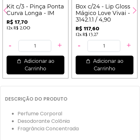
Kit c/3 - Pinça Ponta
Box c/24 - Lip Gloss
Curva Longa - IM
Mágico Love Vivai -
3142.1.1 / 4,90
R$ 17,70
12x
R$ 2,00
R$ 117,60
12x
R$ 13,27
Adicionar ao
Adicionar ao
Carrinho
Carrinho
DESCRIÇÃO DO PRODUTO
Perfume Corporal
Desodorante Colônia
Fragrância Concentrada