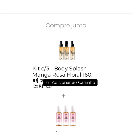
Compre junto
Kit c/3 - Body Splash
Manga Rosa Floral 160ml
R$ 29,19
Porán
Adicionar ao Carrinho
12x
R$ 3,29