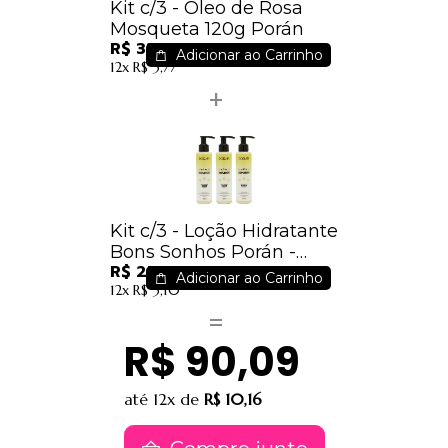
Kit c/3 - Óleo de Rosa
Mosqueta 120g Porán
R$ 33,39
Adicionar ao Carrinho
12x
R$ 3,77
Kit c/3 - Loção Hidratante
Bons Sonhos Porán -
R$ 27,51
RELAXE
Adicionar ao Carrinho
12x
R$ 3,10
R$ 90,09
até
12x
de
R$ 10,16