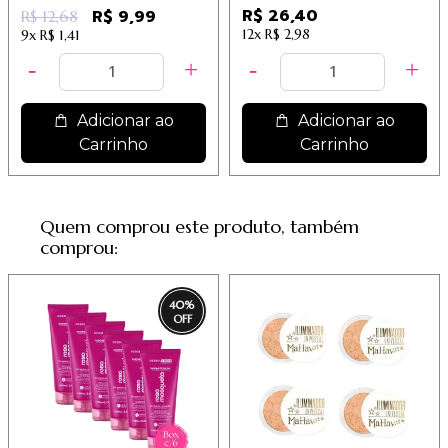
R$ 26,40
R$ 9,99
R$ 12,68
12x
R$ 2,98
9x
R$ 1,41
Adicionar ao
Adicionar ao
Carrinho
Carrinho
Quem comprou este produto, também
comprou:
40
%