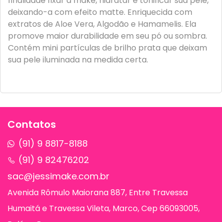
finalidade fixar a make, hidratar e tonificar sua pele,
deixando-a com efeito matte. Enriquecida com
extratos de Aloe Vera, Algodão e Hamamelis. Ela
promove maior durabilidade em seu pó ou sombra.
Contém mini partículas de brilho prata que deixam
sua pele iluminada na medida certa.
Contatos
(91) 9 8817-8188
(91) 9 82476202
sac@jessimake.com.br
Avenida Rômulo Maiorana 887, Entre Travessa
Humaitá e Travessa Vileta, Marco, Cep 66093005,