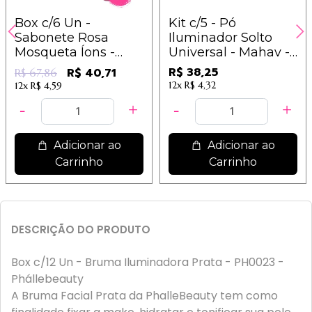
Box c/6 Un -
Kit c/5 - Pó
Sabonete Rosa
Iluminador Solto
Mosqueta Íons -
Universal - Mahav -
Dermachem
ILU-MV / 7,65
R$ 38,25
R$ 40,71
R$ 67,86
12x
R$ 4,32
12x
R$ 4,59
Adicionar ao
Adicionar ao
Carrinho
Carrinho
DESCRIÇÃO DO PRODUTO
Box c/12 Un - Bruma Iluminadora Prata - PH0023 -
Phállebeauty
A Bruma Facial Prata da PhalleBeauty tem como