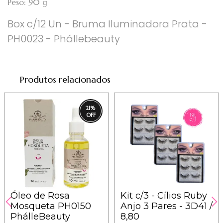
Peso: 90 g
Box c/12 Un - Bruma Iluminadora Prata -
PH0023 - Phállebeauty
Produtos relacionados
21
%
Óleo de Rosa
Kit c/3 - Cílios Ruby
Mosqueta PH0150
Anjo 3 Pares - 3D41 /
PhálleBeauty
8,80