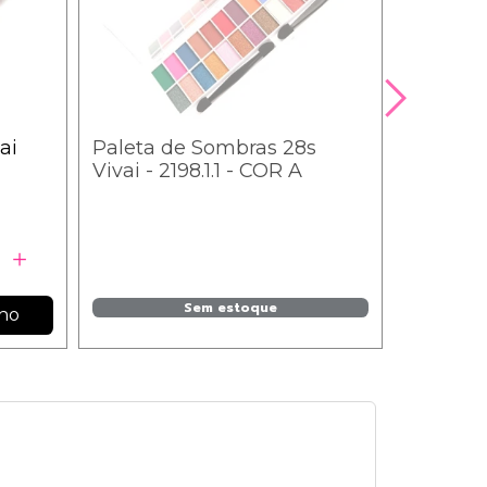
ai
Paleta de Sombras 28s
Vivai - 2198.1.1 - COR A
Sem estoque
nho