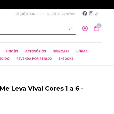
(91) 9 8817-8188
(91) 9 82476202
0
PINCÉIS
ACESSÓRIOS
SKINCARE
UNHAS
EDIDO
REVENDA POR R$10,00
E-BOOKS
Me Leva Vivai Cores 1 a 6 -