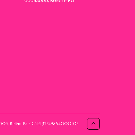
66093005, Belém-Pa
093005, Belém-Pa / CNPJ 32749864000105