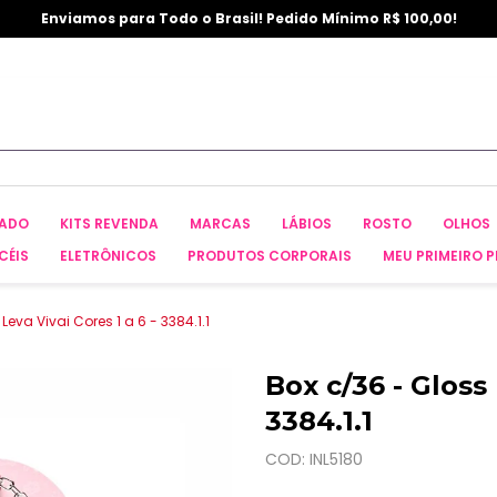
Enviamos para Todo o Brasil! Pedido Mínimo R$ 100,00!
CADO
KITS REVENDA
MARCAS
LÁBIOS
ROSTO
OLHOS
CÉIS
ELETRÔNICOS
PRODUTOS CORPORAIS
MEU PRIMEIRO P
Leva Vivai Cores 1 a 6 - 3384.1.1
Box c/36 - Gloss 
3384.1.1
COD: INL5180