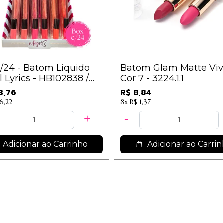
/24 - Batom Líquido
Batom Glam Matte Viv
 Lyrics - HB102838 /
Cor 7 - 3224.1.1
3,76
R$ 8,84
6,22
8x
R$ 1,37
Adicionar ao Carrinho
Adicionar ao Carri