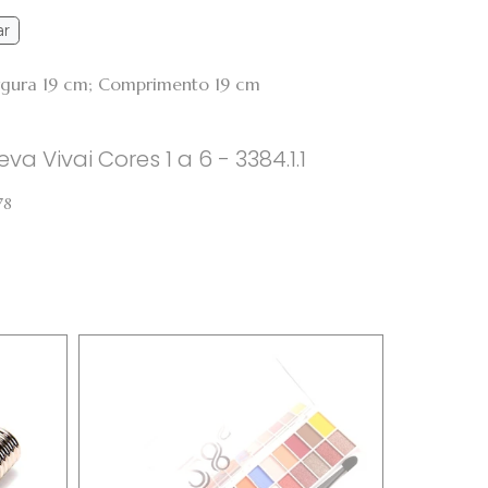
ar
argura 19 cm; Comprimento 19 cm
va Vivai Cores 1 a 6 - 3384.1.1
78