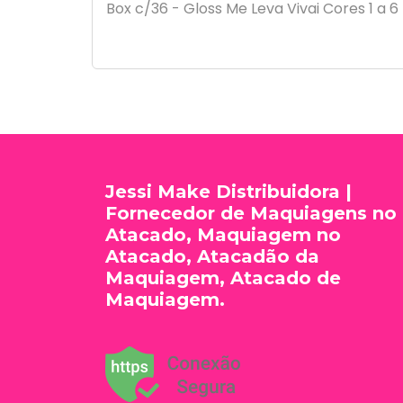
Box c/36 - Gloss Me Leva Vivai Cores 1 a 6 -
Jessi Make Distribuidora |
Fornecedor de Maquiagens no
Atacado, Maquiagem no
Atacado, Atacadão da
Maquiagem, Atacado de
Maquiagem.