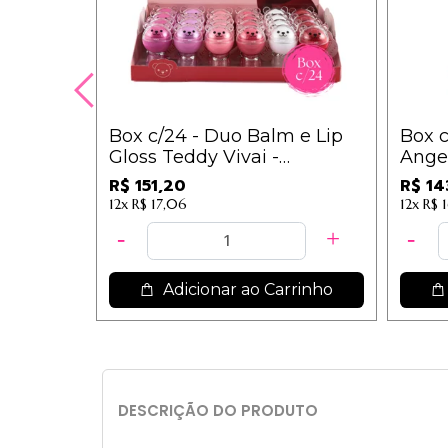
Box c/24 - Duo Balm e Lip
Box c
Gloss Teddy Vivai -
Angel
3206.1.1/3178.1.1 - Cores
5,99
R$ 151,20
R$ 14
Sortidas / 6,30
12x
R$ 17,06
12x
R$ 1
Adicionar ao Carrinho
DESCRIÇÃO DO PRODUTO