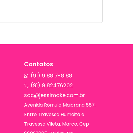
Contatos
(91) 9 8817-8188
(91) 9 82476202
sac@jessimake.com.br
Avenida Rômulo Maiorana 887,
Entre Travessa Humaitá e
Travessa Vileta, Marco, Cep