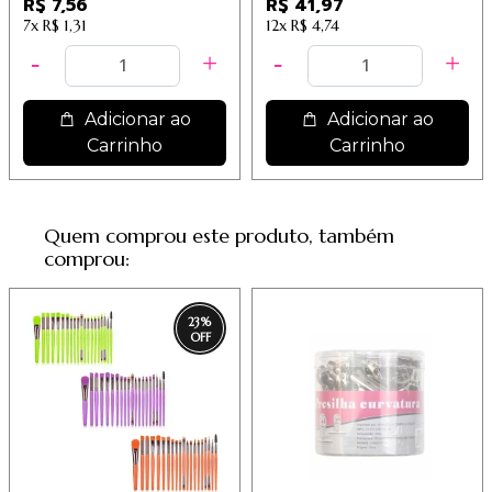
R$ 7,56
R$ 41,97
7x
R$ 1,31
12x
R$ 4,74
Adicionar ao
Adicionar ao
Carrinho
Carrinho
Quem comprou este produto, também
comprou:
23
%