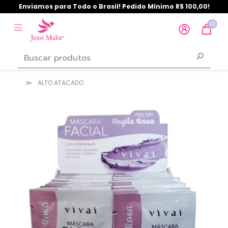
Enviamos para Todo o Brasil! Pedido Mínimo R$ 100,00!
0
ALTO ATACADO