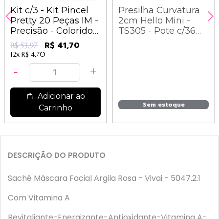
Kit c/3 - Kit Pincel
Presilha Curvatura
Pretty 20 Peças IM -
2cm Hello Mini -
Precisão - Coloridos
TS305 - Pote c/36
- 13,90
Peças
R$ 41,70
R$ 53,97
12x
R$ 4,70
Adicionar ao
Sem estoque
Carrinho
DESCRIÇÃO DO PRODUTO
Sachê Máscara Facial Argila Rosa - Vivai - 5047.2.1
Com Vitamina A
Revitaliante-Energizante-Antioxidante-Vitamina A-