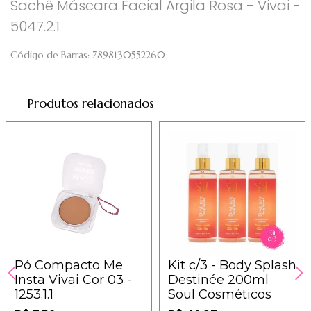
Sachê Máscara Facial Argila Rosa - Vivai -
5047.2.1
Código de Barras:
7898130552260
Produtos relacionados
Pó Compacto Me
Kit c/3 - Body Splash
Insta Vivai Cor 03 -
Destinée 200ml
1253.1.1
Soul Cosméticos