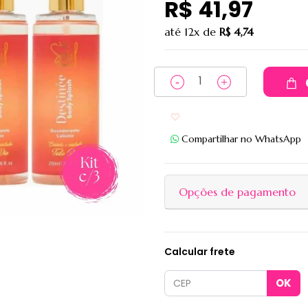
R$ 41,97
até
12x
de
R$ 4,74
Adicionar aos favoritos
Compartilhar no WhatsApp
Opções de pagamento
Calcular frete