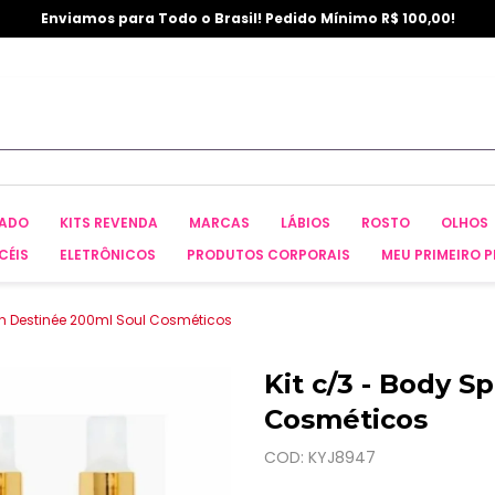
Enviamos para Todo o Brasil! Pedido Mínimo R$ 100,00!
CADO
KITS REVENDA
MARCAS
LÁBIOS
ROSTO
OLHOS
CÉIS
ELETRÔNICOS
PRODUTOS CORPORAIS
MEU PRIMEIRO P
sh Destinée 200ml Soul Cosméticos
Kit c/3 - Body S
Cosméticos
COD: KYJ8947