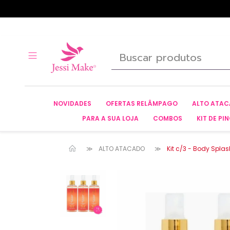
NOVIDADES
OFERTAS RELÂMPAGO
ALTO ATA
PARA A SUA LOJA
COMBOS
KIT DE PIN
ALTO ATACADO
Kit c/3 - Body Spla