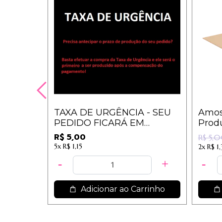
TAXA DE URGÊNCIA - SEU
Amos
PEDIDO FICARÁ EM
Produ
PRIMEIRO NA ESTEIRA DE
Surp
R$ 5,00
R$ 5,
SEPARAÇÃO
5x
R$ 1,15
2x
R$ 1
Adicionar ao Carrinho