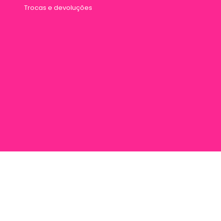
Trocas e devoluções
rana 887, Entre Travessa Humaitá e Travessa Vileta, Marco, Cep 66