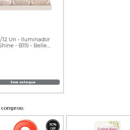
/12 Un - Iluminador
Shine - B115 - Belle
l
Sem estoque
 comprou:
50
%