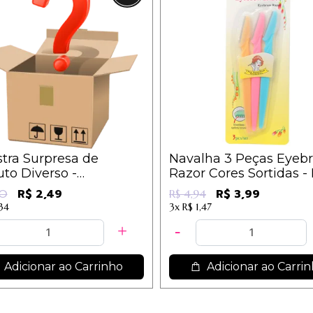
tra Surpresa de
Navalha 3 Peças Eyeb
to Diverso -
Razor Cores Sortidas -
reenda-se
R$ 2,49
R$ 3,99
00
R$ 4,94
,34
3x
R$ 1,47
Adicionar ao Carrinho
Adicionar ao Carri