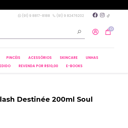
(91) 9 8817-8188
(91) 9 82476202
0
PINCÉIS
ACESSÓRIOS
SKINCARE
UNHAS
EDIDO
REVENDA POR R$10,00
E-BOOKS
plash Destinée 200ml Soul