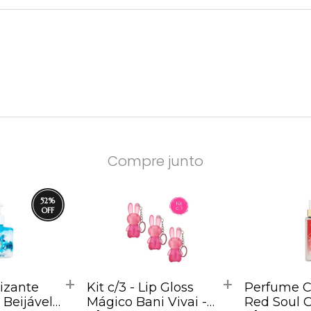
Compre junto
52
%
izante
Kit c/3 - Lip Gloss
Perfume Ca
 Beijável
Mágico Bani Vivai -
Red Soul 