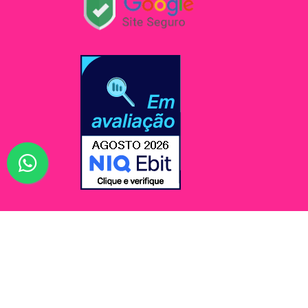
© Jessi Make Distribuidora / Avenida Rômulo Maio