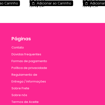
R$ 21,93
R$ 12,24
12,29
beauty -
3149.1.1 / 7,31
ao Carrinho
Adicionar ao Carrinho
Adicionar
12x
R$ 2,47
12x
R$ 1,38
Páginas
Contato
Dúvidas frequentes
Formas de pagamento
Política de privacidade
Regulamento de
Entrega / Informações
Sobre Frete
Sobre nós
Termos de Aceite