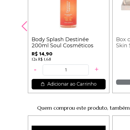
Body Splash Destinée
Box c
200ml Soul Cosméticos
Skin 
Ange
R$ 14,90
12x
R$ 1,68
Adicionar ao Carrinho
Quem comprou este produto, também