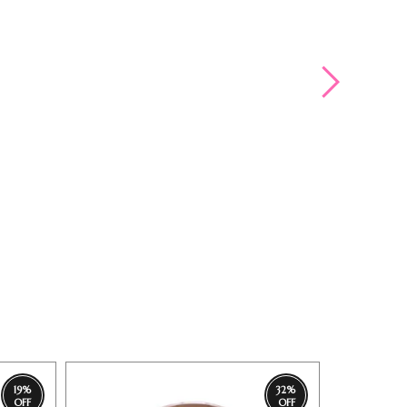
19
%
32
%