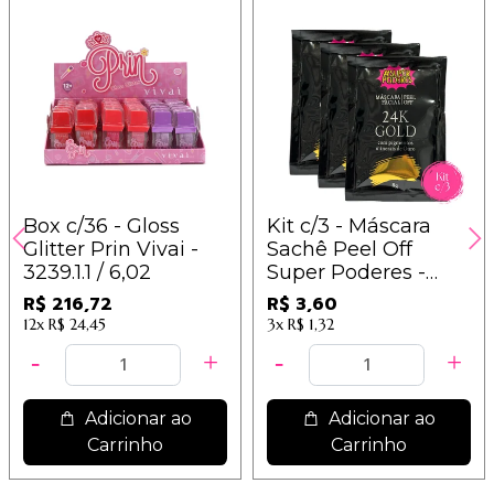
Box c/36 - Gloss
Kit c/3 - Máscara
Glitter Prin Vivai -
Sachê Peel Off
3239.1.1 / 6,02
Super Poderes -
MFSP37 - 24K
R$ 216,72
R$ 3,60
GOLD / 1,20
12x
R$ 24,45
3x
R$ 1,32
Adicionar ao
Adicionar ao
Carrinho
Carrinho