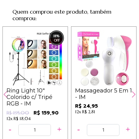
Quem comprou este produto, também
comprou:
18
%
Ring Light 10"
Massageador 5 Em 1
Colorido c/ Tripé
- IM
RGB - IM
R$ 24,95
12x
R$ 2,81
R$ 159,90
R$ 195,00
12x
R$ 18,04