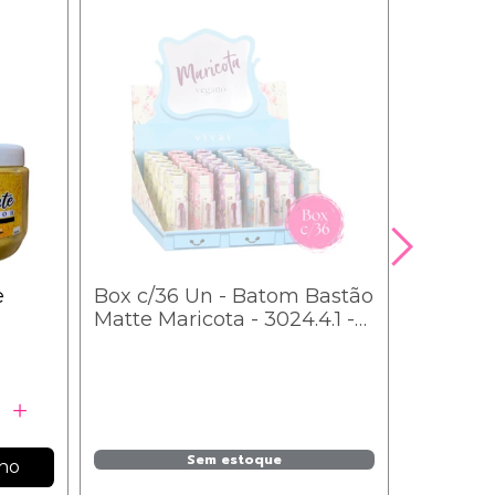
e
Box c/36 Un - Batom Bastão
Matte Maricota - 3024.4.1 -
O
Vivai / 5,85
Sem estoque
nho