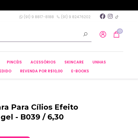
(91) 9 8817-8188
(91) 9 82476202
0
PINCÉIS
ACESSÓRIOS
SKINCARE
UNHAS
EDIDO
REVENDA POR R$10,00
E-BOOKS
ra Para Cílios Efeito
el - B039 / 6,30