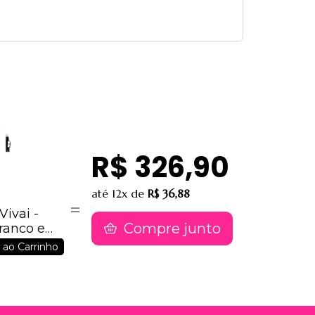
R$ 326,90
até
12x
de
R$ 36,88
Vivai -
Compre junto
Branco e
 ao Carrinho