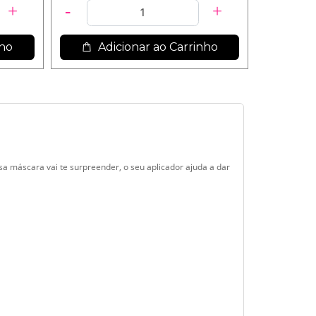
nho
Adicionar ao Carrinho
Ad
sa máscara vai te surpreender, o seu aplicador ajuda a dar