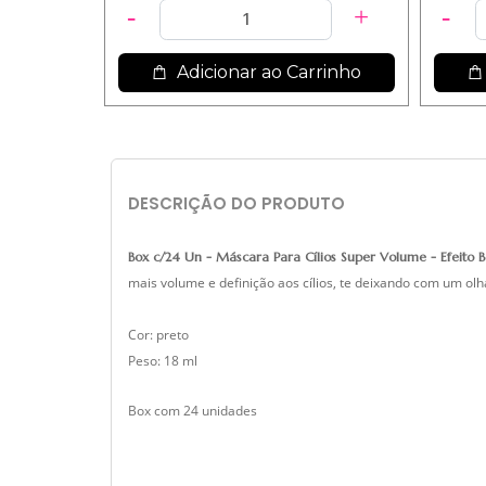
Adicionar ao Carrinho
DESCRIÇÃO DO PRODUTO
Box c/24 Un - Máscara Para Cílios Super Volume - Efeito
mais volume e definição aos cílios, te deixando com um olh
Cor: preto
Peso: 18 ml
Box com 24 unidades