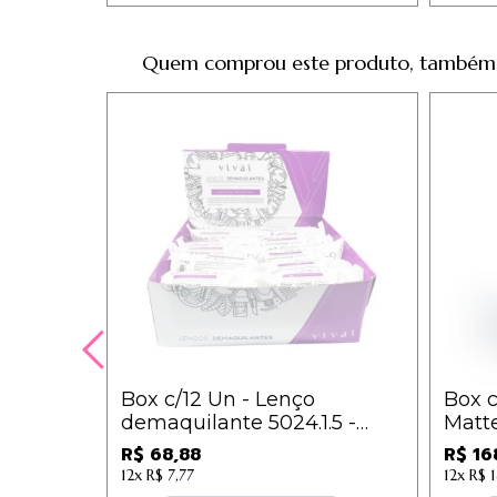
Quem comprou este produto, também
Box c/12 Un - Lenço
Box c
demaquilante 5024.1.5 -
Matt
Vivai / 5,18
Médio
R$ 68,88
R$ 16
300) 
12x
R$ 7,77
12x
R$ 1