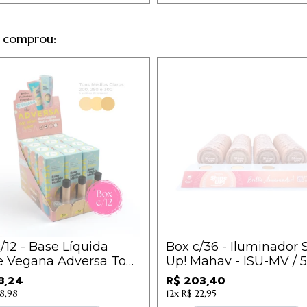
 comprou:
/12 - Base Líquida
Box c/36 - Iluminador 
e Vegana Adversa Tons
Up! Mahav - ISU-MV / 5
s Claros (200, 250,
8,24
R$ 203,40
- AD103 / 14,02
8,98
12x
R$ 22,95