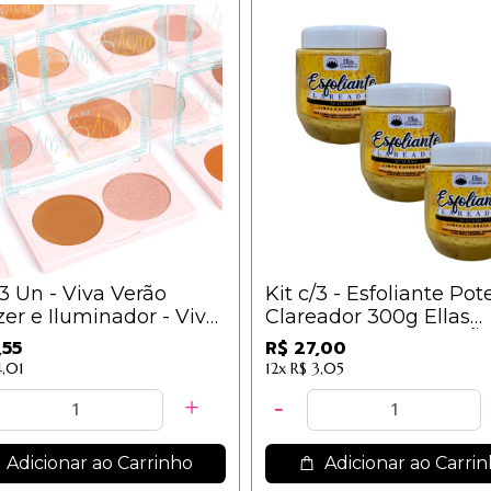
/3 Un - Viva Verão
Kit c/3 - Esfoliante Pot
er e Iluminador - Vivai
Clareador 300g Ellas
.1.1
Cosméticos - AÇAFRÃ
,55
R$ 27,00
4,01
12x
R$ 3,05
Adicionar ao Carrinho
Adicionar ao Carri