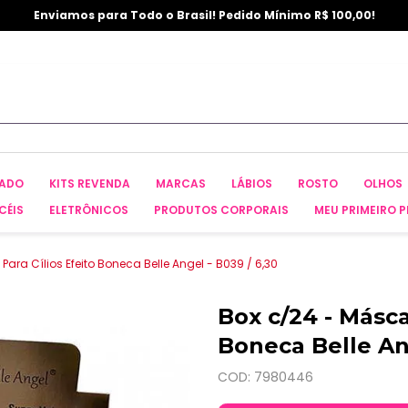
Enviamos para Todo o Brasil! Pedido Mínimo R$ 100,00!
CADO
KITS REVENDA
MARCAS
LÁBIOS
ROSTO
OLHOS
CÉIS
ELETRÔNICOS
PRODUTOS CORPORAIS
MEU PRIMEIRO P
ara Cílios Efeito Boneca Belle Angel - B039 / 6,30
Box c/24 - Másca
Boneca Belle Ang
COD: 7980446