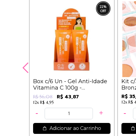
22
%
Box c/6 Un - Gel Anti-Idade
Kit c
Vitamina C 100g -
Bronz
Dermachem
- 1074
R$ 35
R$ 43,87
R$ 56,08
12x
R$ 
12x
R$ 4,95
Adicionar ao Carrinho