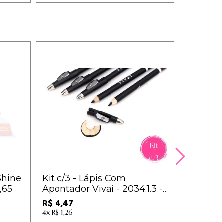
Shine
Kit c/3 - Lápis Com
Lápis Du
,65
Apontador Vivai - 2034.1.3 -
Branco 
Preto / 1,49
R$ 4,47
R$ 2,99
4x
R$ 1,26
2x
R$ 1,61