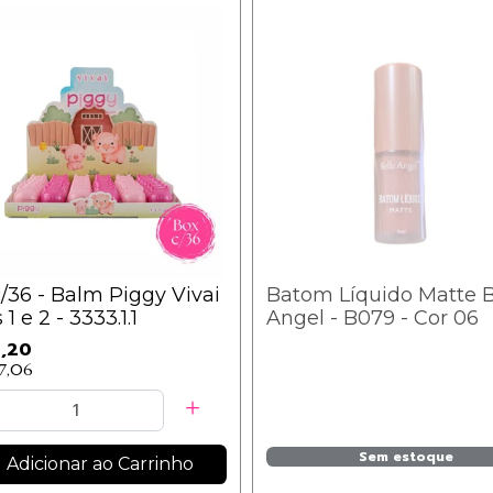
/36 - Balm Piggy Vivai
Batom Líquido Matte B
1 e 2 - 3333.1.1
Angel - B079 - Cor 06
1,20
17,06
Sem estoque
Adicionar ao Carrinho