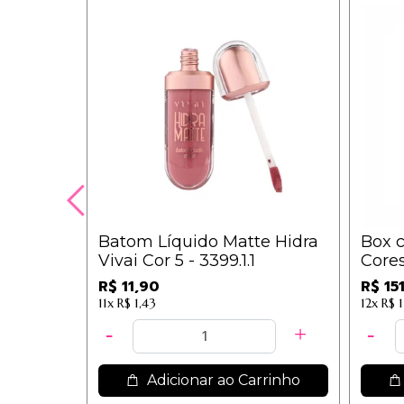
Batom Líquido Matte Hidra
Box c
Vivai Cor 5 - 3399.1.1
Cores 
R$ 11,90
R$ 15
11x
R$ 1,43
12x
R$ 
Adicionar ao Carrinho