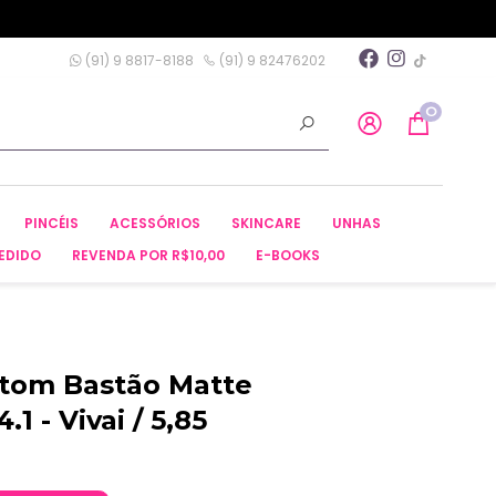
(91) 9 8817-8188
(91) 9 82476202
0
PINCÉIS
ACESSÓRIOS
SKINCARE
UNHAS
EDIDO
REVENDA POR R$10,00
E-BOOKS
atom Bastão Matte
.1 - Vivai / 5,85