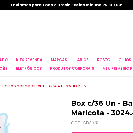
Enviamos para Todo o Brasil! Pedido Mínimo R$ 100,00!
CADO
KITS REVENDA
MARCAS
LÁBIOS
ROSTO
OLHOS
CÉIS
ELETRÔNICOS
PRODUTOS CORPORAIS
MEU PRIMEIRO P
 Bastão Matte Maricota - 3024.4.1 - Vivai / 5,85
Box c/36 Un - B
Maricota - 3024.4
COD: GDA7811