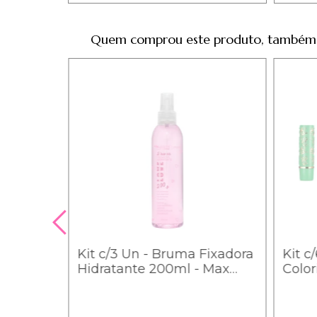
Quem comprou este produto, também
remium
Kit c/3 Un - Bruma Fixadora
Kit c
 o Seu
Hidratante 200ml - Max
Colori
te com
Love - Max Love - 7,5
1,87