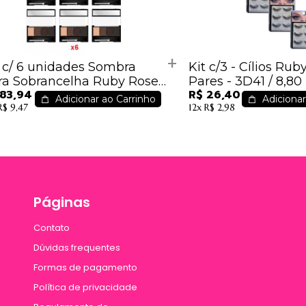
t c/ 6 unidades Sombra
Kit c/3 - Cílios Rub
ra Sobrancelha Ruby Rose
Pares - 3D41 / 8,80
 83,94
R$ 26,40
-9354
Adicionar ao Carrinho
Adicionar
R$ 9,47
12x
R$ 2,98
Páginas
Contato
Dúvidas frequentes
Formas de pagamento
Política de privacidade