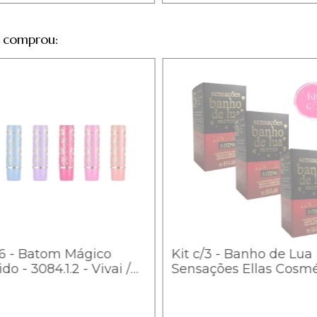
 comprou:
/6 - Batom Mágico
Kit c/3 - Banho de Lua
do - 3084.1.2 - Vivai /
Sensações Ellas Cosmé
- LOVE RED