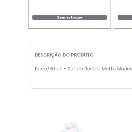
Sem estoque
rrinho
DESCRIÇÃO DO PRODUTO
Box c/36 Un - Batom Bastão Matte Maricota