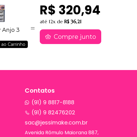
R$ 320,94
até
12x
de
R$ 36,21
y Anjo 3
Compre junto
 ao Carrinho
Contatos
(91) 9 8817-8188
(91) 9 82476202
sac@jessimake.com.br
Avenida Rômulo Maiorana 887,