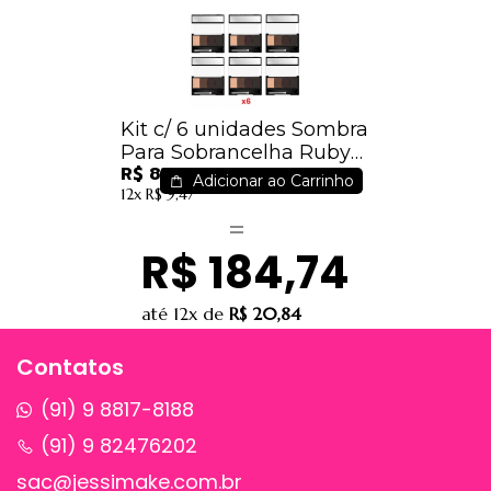
Kit c/ 6 unidades Sombra
Para Sobrancelha Ruby
R$ 83,94
Rose Hb-9354
Adicionar ao Carrinho
12x
R$ 9,47
R$ 184,74
até
12x
de
R$ 20,84
Contatos
(91) 9 8817-8188
(91) 9 82476202
sac@jessimake.com.br