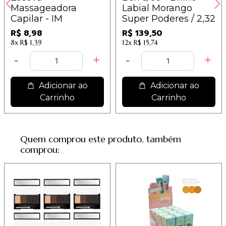
Massageadora
Labial Morango
Capilar - IM
Super Poderes / 2,32
R$ 8,98
R$ 139,50
8x
R$ 1,39
12x
R$ 15,74
Adicionar ao
Adicionar ao
Carrinho
Carrinho
Quem comprou este produto, também
comprou: