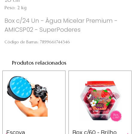
20 cm
Peso: 2 kg
Box c/24 Un - Água Micelar Premium -
AMICSP02 - SuperPoderes
Código de Barras:
7899661744346
Produtos relacionados
Escova
Box c/60 - Brilho