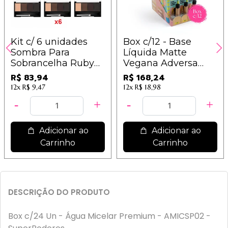
Kit c/ 6 unidades
Box c/12 - Base
Sombra Para
Líquida Matte
Sobrancelha Ruby
Vegana Adversa
Rose Hb-9354
Tons Médios B (350,
R$ 83,94
R$ 168,24
360, 400) - AD108B /
12x
R$ 9,47
12x
R$ 18,98
14,02
Adicionar ao
Adicionar ao
Carrinho
Carrinho
DESCRIÇÃO DO PRODUTO
Box c/24 Un - Água Micelar Premium - AMICSP02 -