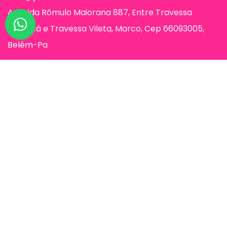
Avenida Rômulo Maiorana 887, Entre Travessa
Humaitá e Travessa Vileta, Marco, Cep 66093005,
Belém-Pa
Páginas
Jessi Make Distribuidora | Fornecedor
de Maquiagens no Atacado,
Maquiagem no Atacado, Atacadão da
Maquiagem, Atacado de Maquiagem.