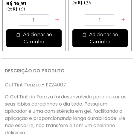
R$ 16,91
9x
R$ 1,36
12x
R$ 1,91
Adicionar ao
Adicionar ao
Carrinho
Carrinho
DESCRIÇÃO DO PRODUTO
Gel Tint Fenzza - FZ24007
O Gel Tint da Fenzza foi desenvolvido para deixar os
seus lábios coradinhos o dia todo. Possui um
aplicador e uma consistência em gel, facilitando a
aplicação e proporcionando longa durabilidade. Ele
não escorre, não transfere e tem um cheirinho
delicioso.