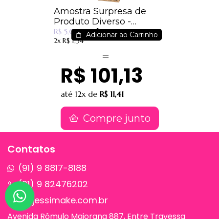
Amostra Surpresa de
Produto Diverso -
R$ 2,49
Surpreenda-se
R$ 5,00
Adicionar ao Carrinho
2x
R$ 1,34
R$ 101,13
até
12x
de
R$ 11,41
Compre junto
Contatos
(91) 9 8817-8188
(91) 9 82476202
sac@jessimake.com.br
Avenida Rômulo Maiorana 887, Entre Travessa