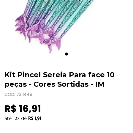
Kit Pincel Sereia Para face 10
peças - Cores Sortidas - IM
COD: 7311448
R$ 16,91
até
12x
de
R$ 1,91