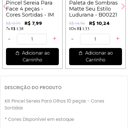
Pincel Sereia Para
Paleta de Sombras
Face 4 peças -
Matte Seu Estilo
Cores Sortidas - IM
Ludurana - B00221
R$ 7,99
R$ 10,24
R$ 9,99
R$ 14,56
7x
R$ 1,38
10x
R$ 1,33
Adicionar ao
Adicionar ao
Carrinho
Carrinho
DESCRIÇÃO DO PRODUTO
Kit Pincel Sereia Para Olhos 10 peças - Cores
Sortidas
* Cores Disponível em estoque