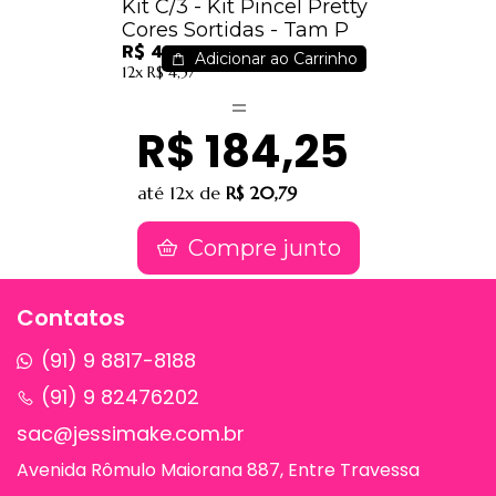
Kit C/3 - Kit Pincel Pretty
Cores Sortidas - Tam P
R$ 40,50
Adicionar ao Carrinho
12x
R$ 4,57
R$ 184,25
até
12x
de
R$ 20,79
Compre junto
Contatos
(91) 9 8817-8188
(91) 9 82476202
sac@jessimake.com.br
Avenida Rômulo Maiorana 887, Entre Travessa