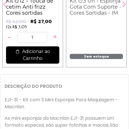
Kit c/12 - Touca de
Kit c/3 Un - Esponja
cetim Anti frizz
Gota Com Suporte -
Cores sortidas
Cores Sortidas - IM
R$ 27,00
R$ 42,00
12x
R$ 3,05
Adicionar ao
Sem estoque
Carrinho
DESCRIÇÃO DO PRODUTO
EJ1-31 - Kit com 3 Mini Esponjas Para Maquiagem -
Macrilan
As mini esponjas da Macrilan EJ1-31 possuem um
formato especial, são super fofinhas e macias.São