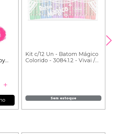
Kit c/12 Un - Batom Mágico
Box c/12
by
Colorido - 3084.1.2 - Vivai /
Rosa M
1,65
200ml 
Sem estoque
nho