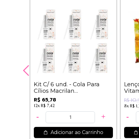
Kit C/ 6 und. - Cola Para
Lenç
Cílios Macrilan
Vita
Transparente CA-001 / 10,10
R$ 65,78
R$ 10
12x
R$ 7,42
8x
R$ 1
Adicionar ao Carrinho