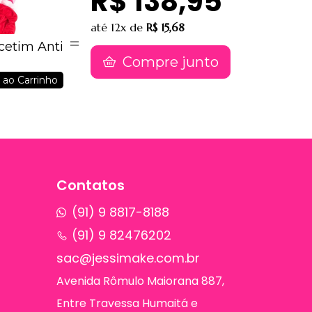
R$ 138,95
até
12x
de
R$ 15,68
 cetim Anti
Compre junto
 ao Carrinho
Contatos
(91) 9 8817-8188
(91) 9 82476202
sac@jessimake.com.br
Avenida Rômulo Maiorana 887,
Entre Travessa Humaitá e