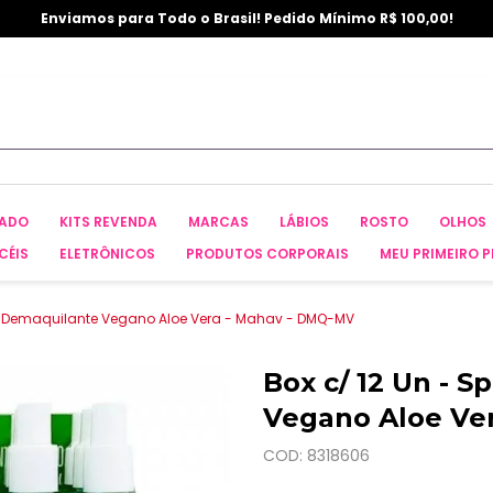
Enviamos para Todo o Brasil! Pedido Mínimo R$ 100,00!
CADO
KITS REVENDA
MARCAS
LÁBIOS
ROSTO
OLHOS
CÉIS
ELETRÔNICOS
PRODUTOS CORPORAIS
MEU PRIMEIRO P
ay Demaquilante Vegano Aloe Vera - Mahav - DMQ-MV
Box c/ 12 Un - 
Vegano Aloe Ve
COD: 8318606