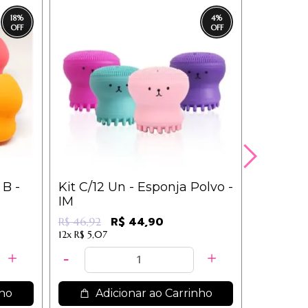
18
%
4
%
 B -
Kit C/12 Un - Esponja Polvo -
Kit c/12
IM
Anti fri
R$ 44,90
R$ 46,92
R$ 42,00
12x
R$ 5,07
12x
R$ 3,05
nho
Adicionar ao Carrinho
Ad