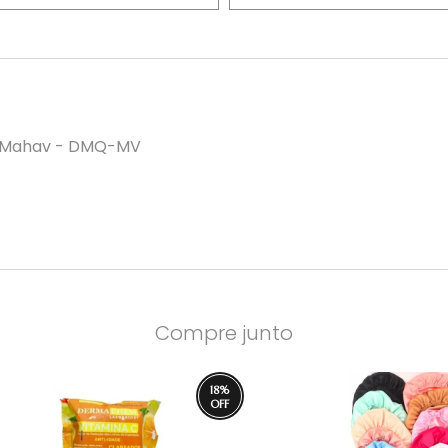
- Mahav - DMQ-MV
Compre junto
18
%