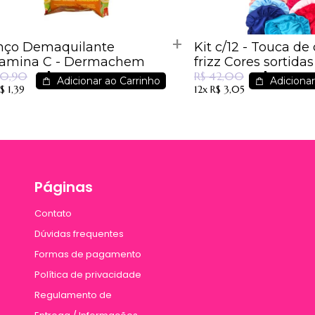
nço Demaquilante
Kit c/12 - Touca de
Vitamina C - Dermachem
frizz Cores sortidas
R$ 8,99
R$ 27,00
10,90
R$ 42,00
Adicionar ao Carrinho
Adicionar
$ 1,39
12x
R$ 3,05
Páginas
Contato
Dúvidas frequentes
Formas de pagamento
Política de privacidade
Regulamento de