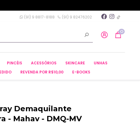
(91) 9 8817-8188
(91) 9 82476202
0
PINCÉIS
ACESSÓRIOS
SKINCARE
UNHAS
EDIDO
REVENDA POR R$10,00
E-BOOKS
Spray Demaquilante
ra - Mahav - DMQ-MV