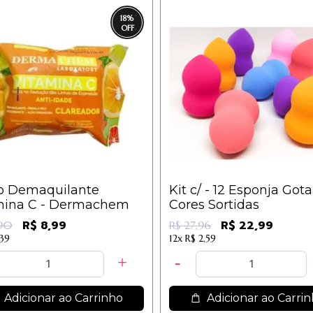
18
%
o Demaquilante
Kit c/ - 12 Esponja Gota
mina C - Dermachem
Cores Sortidas
R$ 8,99
R$ 22,99
,90
R$ 27,96
,39
12x
R$ 2,59
Adicionar ao Carrinho
Adicionar ao Carri