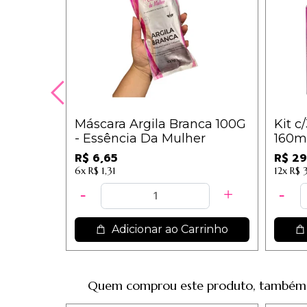
Máscara Argila Branca 100G
Kit c
- Essência Da Mulher
160ml
R$ 6,65
R$ 29
6x
R$ 1,31
12x
R$ 
Adicionar ao Carrinho
Quem comprou este produto, também