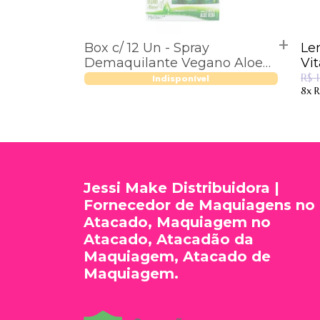
Box c/ 12 Un - Spray
Le
Demaquilante Vegano Aloe
Vera - Mahav - DMQ-MV
R$ 
Indisponível
8x
R
Jessi Make Distribuidora |
Fornecedor de Maquiagens no
Atacado, Maquiagem no
Atacado, Atacadão da
Maquiagem, Atacado de
Maquiagem.