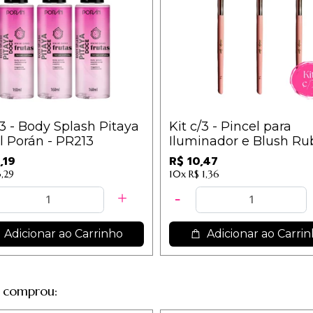
/3 - Body Splash Pitaya
Kit c/3 - Pincel para
 Porán - PR213
Iluminador e Blush Ru
Anjo - N14 / 3,49
,19
R$ 10,47
3,29
10x
R$ 1,36
Adicionar ao Carrinho
Adicionar ao Carri
 comprou: