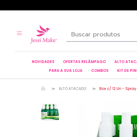
NOVIDADES
OFERTAS RELÂMPAGO
ALTO ATA
PARA A SUA LOJA
COMBOS
KIT DE PIN
ALTO ATACADO
Box c/ 12 Un - Spr