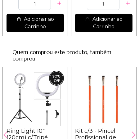
Adicionar ao
Adicionar ao
Carrinho
Carrinho
Quem comprou este produto, também
comprou:
20
%
Ring Light 10"
Kit c/3 - Pincel
(20cm) c/Tripé
Profissional de