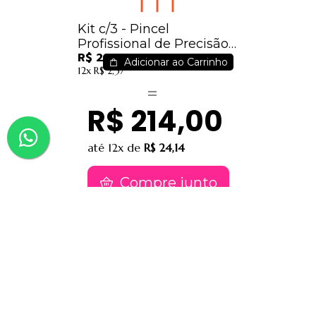
Kit c/3 - Pincel
Profissional de Precisão
R$ 21,00
Para Delinear Linha
Adicionar ao Carrinho
12x
R$ 2,37
Beauty Tools Macrilan -
BT12 / 7,00
R$ 214,00
até
12x
de
R$ 24,14
Compre junto
Contatos
(91) 9 8817-8188
(91) 9 82476202
sac@jessimake.com.br