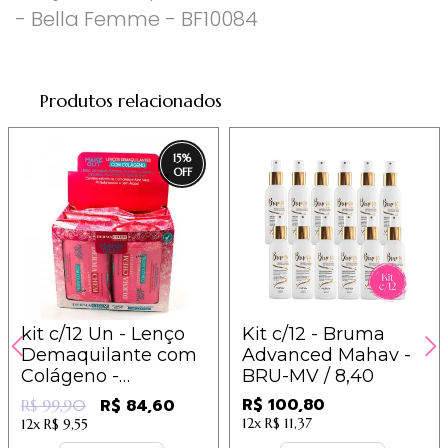
- Bella Femme - BF10084
Produtos relacionados
15
%
kit c/12 Un - Lenço
Kit c/12 - Bruma
Demaquilante com
Advanced Mahav -
Colágeno -
BRU-MV / 8,40
Dermachem
R$ 100,80
R$ 84,60
R$ 99,90
12x
R$ 11,37
12x
R$ 9,55