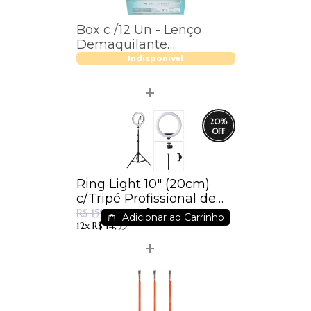
Box c /12 Un - Lenço
Demaquilante
Hidratante Soft Skin -
Indisponível
Bella Femme - BF10084
20
%
Ring Light 10" (20cm)
c/Tripé Profissional de
R$ 127,50
210 cm
R$ 159,00
Adicionar ao Carrinho
12x
R$ 14,39