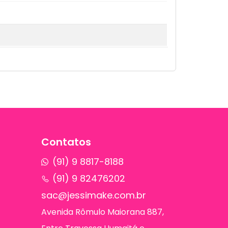
Contatos
(91) 9 8817-8188
(91) 9 82476202
sac@jessimake.com.br
Avenida Rômulo Maiorana 887,