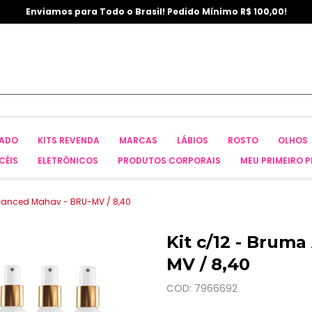
Enviamos para Todo o Brasil! Pedido Mínimo R$ 100,00!
CADO
KITS REVENDA
MARCAS
LÁBIOS
ROSTO
OLHOS
CÉIS
ELETRÔNICOS
PRODUTOS CORPORAIS
MEU PRIMEIRO P
dvanced Mahav - BRU-MV / 8,40
Kit c/12 - Brum
MV / 8,40
COD: 7966692