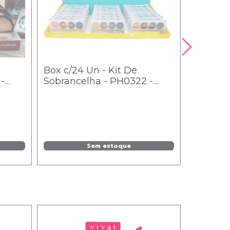
l
Box c/24 Un - Kit De
Kit C/3
-
Sobrancelha - PH0322 -
Limpeza
14
Phállebeauty
Face Bea
Sem estoque