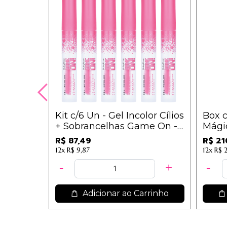
Kit c/6 Un - Gel Incolor Cílios
Box c
+ Sobrancelhas Game On -
Mágico
Ruby Rose - HB509
R$ 87,49
R$ 21
12x
R$ 9,87
12x
R$ 
Adicionar ao Carrinho