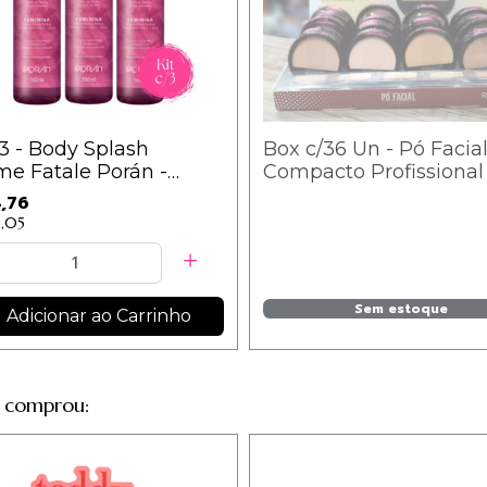
/3 - Body Splash
Box c/36 Un - Pó Facia
e Fatale Porán -
Compacto Profissional 
INA / 14,92
Ruby Rose - HB7206-G
,76
5,05
Sem estoque
Adicionar ao Carrinho
 comprou: