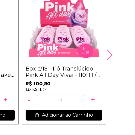
a
Box c/18 - Pó Translúcido
Box c/36
ake /
Pink All Day Vivai - 1101.1.1 /
Sobranc
6,00
Rícino 
R$ 100,80
--
12x
R$ 11,37
nho
Adicionar ao Carrinho