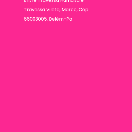
Entre Travessa Humaitá e
Travessa Vileta, Marco, Cep
66093005, Belém-Pa