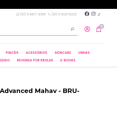
(91) 9 8817-8188
(91) 9 82476202
0
PINCÉIS
ACESSÓRIOS
SKINCARE
UNHAS
EDIDO
REVENDA POR R$10,00
E-BOOKS
a Advanced Mahav - BRU-