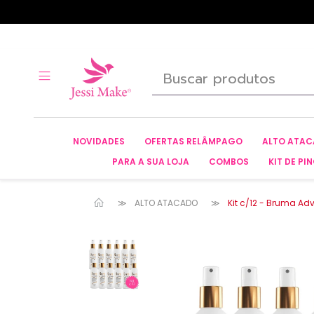
NOVIDADES
OFERTAS RELÂMPAGO
ALTO ATA
PARA A SUA LOJA
COMBOS
KIT DE PIN
ALTO ATACADO
Kit c/12 - Bruma A