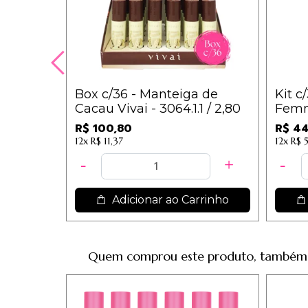
Box c/36 - Manteiga de
Kit c
Cacau Vivai - 3064.1.1 / 2,80
Femm
FEMIN
R$ 100,80
R$ 44
12x
R$ 11,37
12x
R$ 
Adicionar ao Carrinho
Quem comprou este produto, também