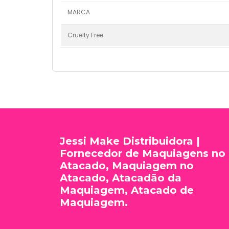
MARCA
Cruelty Free
Jessi Make Distribuidora |
Fornecedor de Maquiagens no
Atacado, Maquiagem no
Atacado, Atacadão da
Maquiagem, Atacado de
Maquiagem.