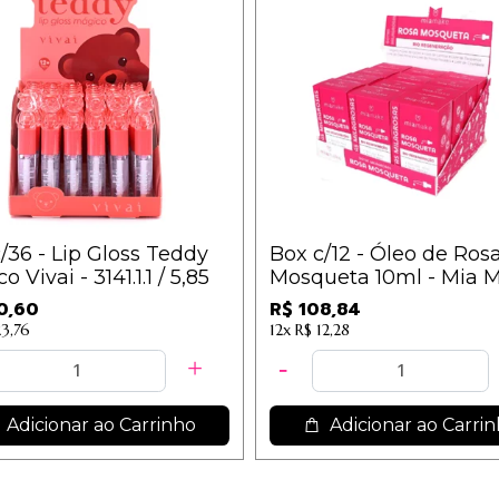
/36 - Lip Gloss Teddy
Box c/12 - Óleo de Ros
 Vivai - 3141.1.1 / 5,85
Mosqueta 10ml - Mia M
9,07
0,60
R$ 108,84
23,76
12x
R$ 12,28
Adicionar ao Carrinho
Adicionar ao Carri