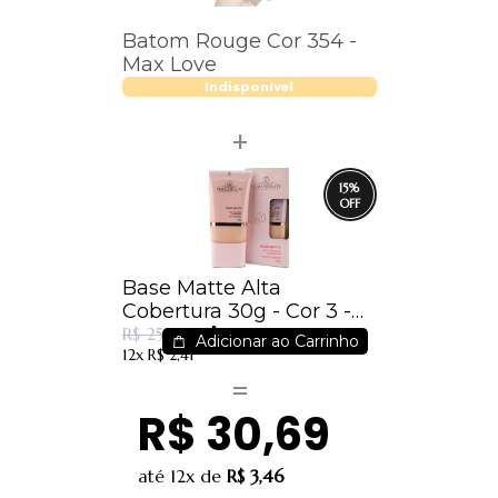
Batom Rouge Cor 354 -
Max Love
Indisponível
15
%
Base Matte Alta
Cobertura 30g - Cor 3 -
R$ 21,39
PhálleBeauty
R$ 25,15
Adicionar ao Carrinho
12x
R$ 2,41
R$ 30,69
até
12x
de
R$ 3,46