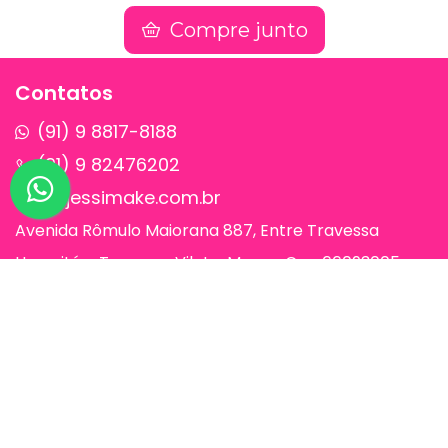
Compre junto
Contatos
(91) 9 8817-8188
(91) 9 82476202
sac@jessimake.com.br
Avenida Rômulo Maiorana 887, Entre Travessa
Humaitá e Travessa Vileta, Marco, Cep 66093005,
Belém-Pa
Páginas
Jessi Make Distribuidora | Fornecedor
de Maquiagens no Atacado,