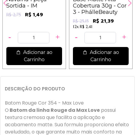
Sortida - IM
Cobertura 30g - Cor
3 - PhálleBeauty
R$ 1,49
R$ 2,75
R$ 21,39
R$ 25,15
12x
R$ 2,41
Adicionar ao
Adicionar ao
Carrinho
Carrinho
DESCRIÇÃO DO PRODUTO
Batom Rouge Cor 354 - Max Love
O
Batom da linha Rouge da Max Love
possui
textura cremosa que facilita a aplicação e
acabamento matte. Sua formula proporciona efeito
aveludado, o que garante muito mais conforto na