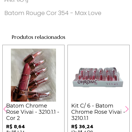
Batom Rouge Cor 354 - Max Love
Produtos relacionados
Batom Chrome
Kit C/ 6 - Batom
Rose Vivai - 3210.1.1 -
Chrome Rose Vivai -
Cor 2
3210.1.1
R$ 8,64
R$ 36,24
8x
R$ 1,34
12x
R$ 4,09