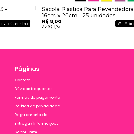
3 -
Sacola Plástica Para Revendedo
16cm x 20cm - 25 unidades
R$ 8,00
r ao Carrinho
Adici
8x
R$ 1,24
Páginas
Contato
Dúvidas frequentes
Formas de pagamento
Política de privacidade
Regulamento de
Entrega / Informações
Sobre Frete