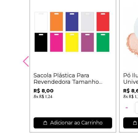
Sacola Plástica Para
Pó Il
Revendedora Tamanho
Unive
16cm x 20cm - 25 unidades
R$ 8,00
R$ 8,
8x
R$ 1,24
8x
R$ 1
Adicionar ao Carrinho