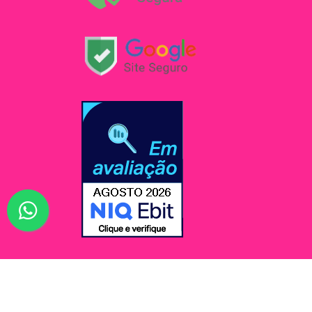
© Jessi Make Distribuidora / Avenida Rômulo Maio