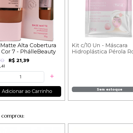
Matte Alta Cobertura
Kit c/10 Un - Máscara
 Cor 7 - PhálleBeauty
Hidroplástica Pérola R
PH0513 - Phállebeauty
R$ 21,39
70
,41
Sem estoque
Adicionar ao Carrinho
 comprou: