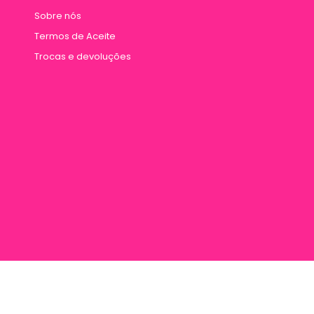
Sobre nós
Termos de Aceite
Trocas e devoluções
rana 887, Entre Travessa Humaitá e Travessa Vileta, Marco, Cep 66