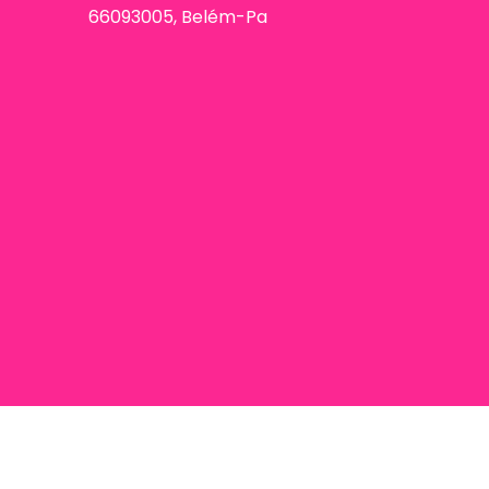
66093005, Belém-Pa
093005, Belém-Pa / CNPJ 32749864000105