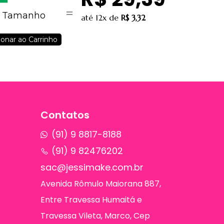
ra Tamanho
até
12x
de
R$ 3,32
onar ao Carrinho
Contatos
(91) 9 8817-8188
(91) 9 82476202
sac@jessimake.com.br
Avenida Rômulo Maiorana 887,
Entre Travessa Humaitá e
Travessa Vileta, Marco, Cep