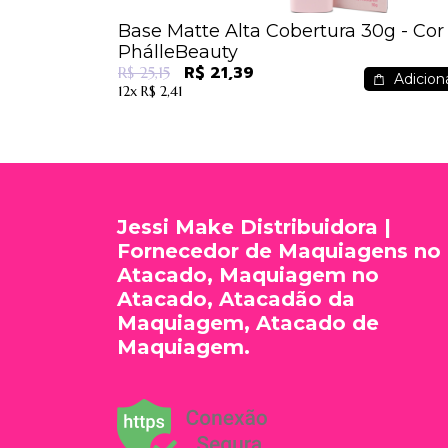
Base Matte Alta Cobertura 30g - Cor 
PhálleBeauty
R$ 21,39
R$ 25,15
Adiciona
12x
R$ 2,41
Jessi Make Distribuidora |
Fornecedor de Maquiagens no
Atacado, Maquiagem no
Atacado, Atacadão da
Maquiagem, Atacado de
Maquiagem.