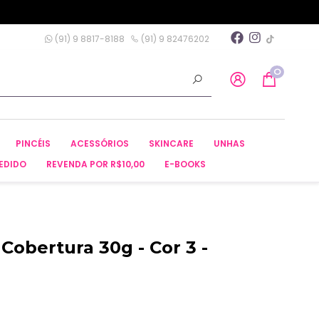
(91) 9 8817-8188
(91) 9 82476202
0
PINCÉIS
ACESSÓRIOS
SKINCARE
UNHAS
EDIDO
REVENDA POR R$10,00
E-BOOKS
Cobertura 30g - Cor 3 -