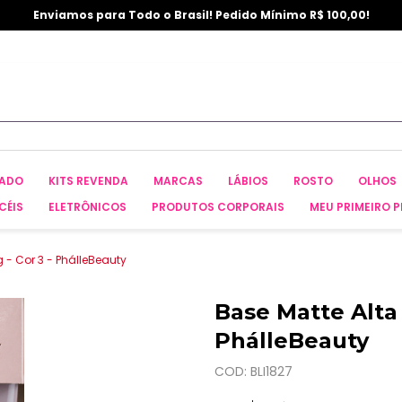
Enviamos para Todo o Brasil! Pedido Mínimo R$ 100,00!
CADO
KITS REVENDA
MARCAS
LÁBIOS
ROSTO
OLHOS
CÉIS
ELETRÔNICOS
PRODUTOS CORPORAIS
MEU PRIMEIRO P
 - Cor 3 - PhálleBeauty
Base Matte Alta 
PhálleBeauty
COD: BLI1827