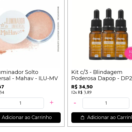
uminador Solto
Kit c/3 - Blindagem
rsal - Mahav - ILU-MV
Poderosa Dapop - DP2
9,35
67
R$ 34,50
,34
12x
R$ 3,89
Adicionar ao Carrinho
Adicionar ao Carri