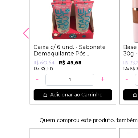
Caixa c/ 6 und. - Sabonete
Base 
Demaquilante Pós
30g -
Maquiagem - Make Out -
R$ 45,68
R$ 60,64
R$ 23,
Dermachem
12x
R$ 5,15
12x
R$ 2
Adicionar ao Carrinho
Quem comprou este produto, também