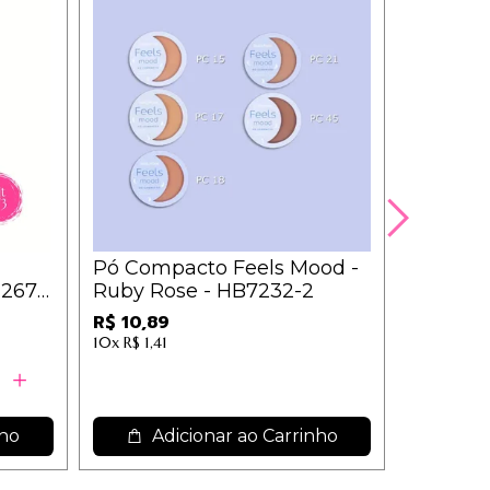
Pó Compacto Feels Mood -
Base Ma
267 /
Ruby Rose - HB7232-2
30g - Co
R$ 10,89
R$ 21,39
10x
R$ 1,41
nho
Adicionar ao Carrinho