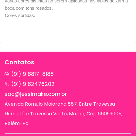
várias cores distintas ao serem aplicadas nos lábios deixam a
boca com tons rosados.
Cores sortidas.
Contatos
(91) 9 8817-8188
(91) 9 82476202
sac@jessimake.com.br
Avenida Rômulo Maiorana 887, Entre Travessa
Humaitá e Travessa Vileta, Marco, Cep 66093005,
Belém-Pa