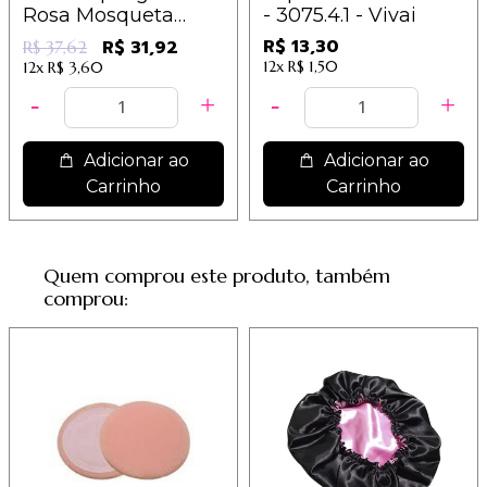
Rosa Mosqueta
- 3075.4.1 - Vivai
Ludurana - B00012
R$ 13,30
R$ 31,92
R$ 37,62
12x
R$ 1,50
12x
R$ 3,60
Adicionar ao
Adicionar ao
Carrinho
Carrinho
Quem comprou este produto, também
comprou: