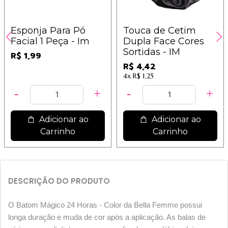
Esponja Para Pó
Touca de Cetim
Facial 1 Peça - Im
Dupla Face Cores
Sortidas - IM
R$ 1,99
R$ 4,42
4x
R$ 1,25
Adicionar ao
Adicionar ao
Carrinho
Carrinho
DESCRIÇÃO DO PRODUTO
O Batom Mágico 24 Horas - Color da Bella Femme possui
longa duração e muda de cor após a aplicação. As balas de