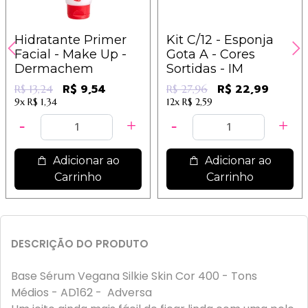
Hidratante Primer
Kit C/12 - Esponja
Facial - Make Up -
Gota A - Cores
Dermachem
Sortidas - IM
R$ 9,54
R$ 22,99
R$ 13,24
R$ 27,96
9x
R$ 1,34
12x
R$ 2,59
Adicionar ao
Adicionar ao
Carrinho
Carrinho
DESCRIÇÃO DO PRODUTO
Base Sérum Vegana Silkie Skin Cor 400 - Tons
Médios - AD162 - Adversa