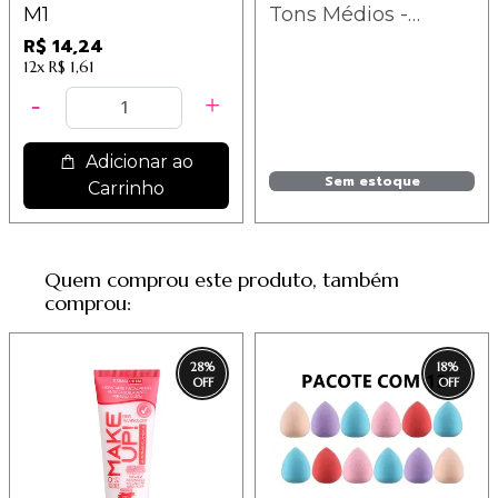
M1
Tons Médios -
AD162 - Adversa
R$ 14,24
12x
R$ 1,61
Adicionar ao
Sem estoque
Carrinho
Quem comprou este produto, também
comprou:
28
%
18
%