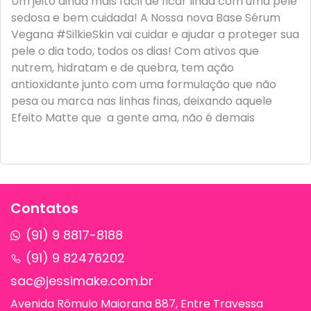
Um jeito ainda mais fácil de ficar linda com uma pele
sedosa e bem cuidada! A Nossa nova Base Sérum
Vegana #SilkieSkin vai cuidar e ajudar a proteger sua
pele o dia todo, todos os dias! Com ativos que
nutrem, hidratam e de quebra, tem ação
antioxidante junto com uma formulação que não
pesa ou marca nas linhas finas, deixando aquele
Efeito Matte que a gente ama, não é demais
Contatos
(91) 9 8817-8188
(91) 9 82476202
sac@jessimake.com.br
Avenida Rômulo Maiorana 887, Entre Travessa