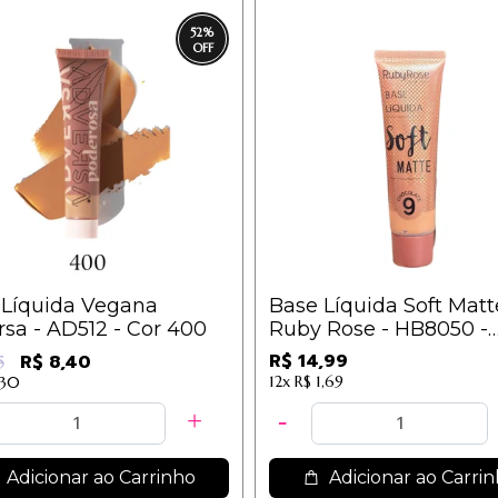
52
%
 Líquida Vegana
Base Líquida Soft Matt
sa - AD512 - Cor 400
Ruby Rose - HB8050 -
Chocolate 09
R$ 14,99
R$ 8,40
5
12x
R$ 1,69
,30
Adicionar ao Carrinho
Adicionar ao Carri