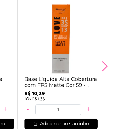
e
Base Líquida Alta Cobertura
com FPS Matte Cor 59 -
Max Love
R$ 10,29
10x
R$ 1,33
nho
Adicionar ao Carrinho