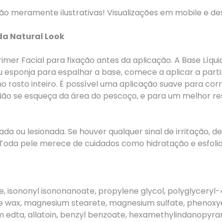
são meramente ilustrativas! Visualizações em mobile e d
da Natural Look
er Facial para fixação antes da aplicação. A Base Líqui
 ou esponja para espalhar a base, comece a aplicar a part
no rosto inteiro. É possível uma aplicação suave para c
Não se esqueça da área do pescoço, e para um melhor re
tada ou lesionada. Se houver qualquer sinal de irritação, d
 Toda pele merece de cuidados como hidratação e esfoli
e, isononyl isononanoate, propylene glycol, polyglyceryl
e wax, magnesium stearete, magnesium sulfate, phenoxye
um edta, allatoin, benzyl benzoate, hexamethylindanopyran, 