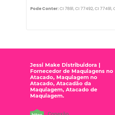
Pode Conter:
CI 7891, CI 77492, CI 77491,
Jessi Make Distribuidora |
Fornecedor de Maquiagens no
Atacado, Maquiagem no
Atacado, Atacadão da
Maquiagem, Atacado de
Maquiagem.