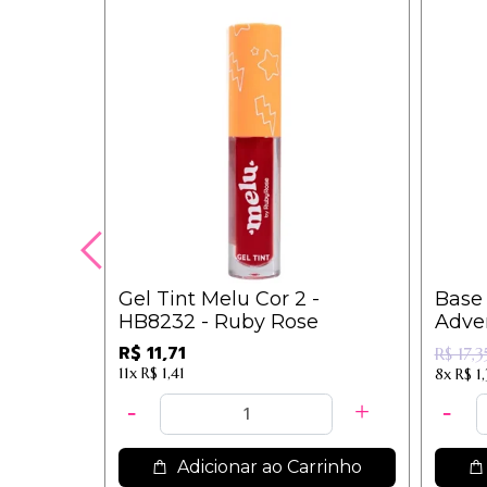
Gel Tint Melu Cor 2 -
Base
HB8232 - Ruby Rose
Adver
R$ 11,71
R$ 17,3
11x
R$ 1,41
8x
R$ 1
Adicionar ao Carrinho