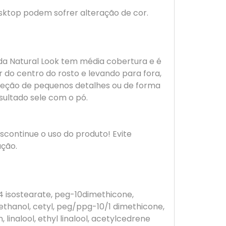
esktop podem sofrer alteração de cor.
da Natural Look tem média cobertura e é
ir do centro do rosto e levando para fora,
orreção de pequenos detalhes ou de forma
sultado sele com o pó.
escontinue o uso do produto! Evite
ação.
-4 isostearate, peg-10dimethicone,
thanol, cetyl, peg/ppg-10/1 dimethicone,
linalool, ethyl linalool, acetylcedrene