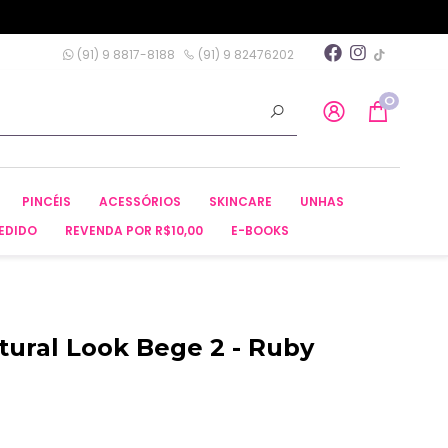
(91) 9 8817-8188
(91) 9 82476202
0
PINCÉIS
ACESSÓRIOS
SKINCARE
UNHAS
EDIDO
REVENDA POR R$10,00
E-BOOKS
tural Look Bege 2 - Ruby