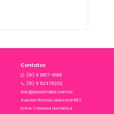
Contatos
(91) 9 8817-8188
(91) 9 82476202
sac@jessimake.com.br
Avenida Rômulo Maiorana 887,
Entre Travessa Humaitá e