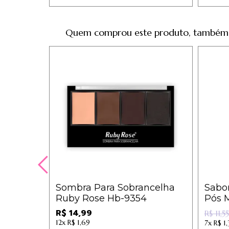
Quem comprou este produto, também
Sombra Para Sobrancelha
Sabo
Ruby Rose Hb-9354
Pós 
- De
R$ 14,99
R$ 11,55
12x
R$ 1,69
7x
R$ 1