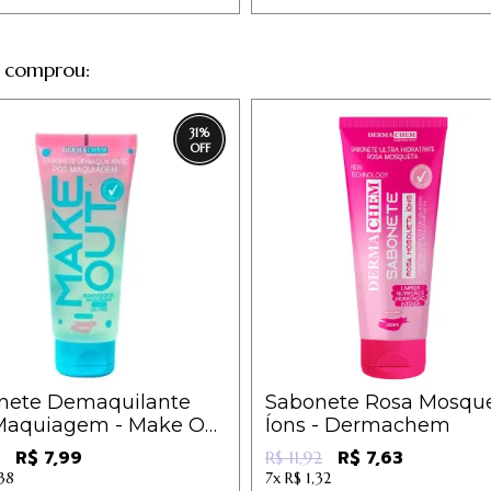
 comprou:
31
%
nete Demaquilante
Sabonete Rosa Mosqu
Maquiagem - Make Out
Íons - Dermachem
rmachem
R$ 7,99
R$ 7,63
R$ 11,92
,38
7x
R$ 1,32