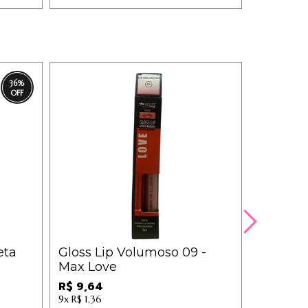
36
%
eta
Gloss Lip Volumoso 09 -
Kit c/ 1
Max Love
Cores S
R$ 9,64
R$ 27,96
9x
R$ 1,36
12x
R$ 2,59