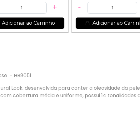
Adicionar ao Carrinho
Adicionar ao Carri
Rose - HB8051
ural Look, desenvolvida para conter a oleosidade da pele 
m cobertura média e uniforme, possui 14 tonalidades d