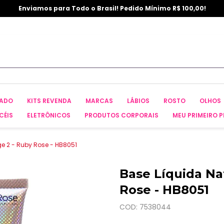
Enviamos para Todo o Brasil! Pedido Mínimo R$ 100,00!
CADO
KITS REVENDA
MARCAS
LÁBIOS
ROSTO
OLHOS
CÉIS
ELETRÔNICOS
PRODUTOS CORPORAIS
MEU PRIMEIRO P
ge 2 - Ruby Rose - HB8051
Base Líquida Na
Rose - HB8051
COD: 7538044