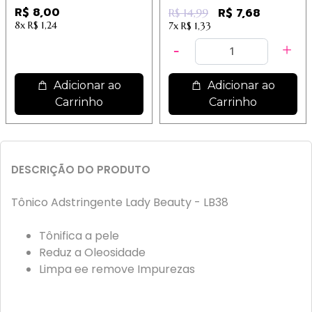
20cm - 25 unidades
R$ 8,00
R$ 7,68
R$ 14,99
8x
R$ 1,24
7x
R$ 1,33
Adicionar ao
Adicionar ao
Carrinho
Carrinho
DESCRIÇÃO DO PRODUTO
Tônico Adstringente Lady Beauty - LB38
Tônifica a pele
Reduz a Oleosidade
Limpa ee remove Impurezas