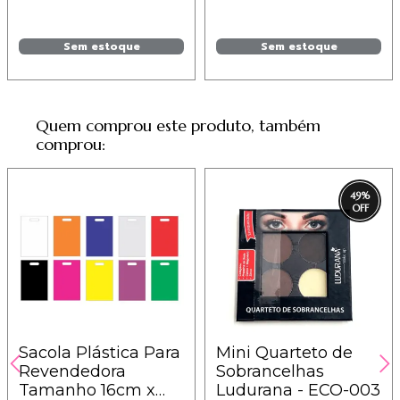
Sem estoque
Sem estoque
Quem comprou este produto, também
comprou:
49
%
Sacola Plástica Para
Mini Quarteto de
Revendedora
Sobrancelhas
Tamanho 16cm x
Ludurana - ECO-003