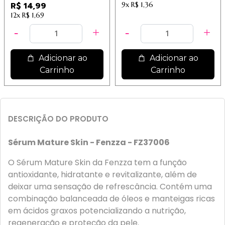
R$ 14,99
9x
R$ 1,36
12x
R$ 1,69
Adicionar ao
Adicionar ao
Carrinho
Carrinho
DESCRIÇÃO DO PRODUTO
Sérum Mature Skin - Fenzza - FZ37006
O Sérum Mature Skin da Fenzza tem a função
antioxidante, hidratante e revitalizante, além de
deixar uma sensação de refrescância. Contém uma
combinação balanceada de óleos e manteigas ricas
em ácidos graxos potencializando a nutrição,
regeneração e proteção da pele.