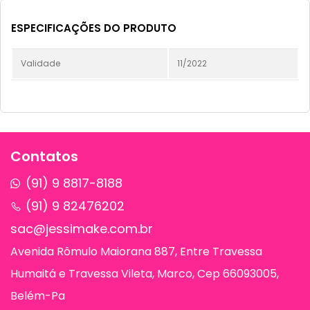
ESPECIFICAÇÕES DO PRODUTO
Validade
11/2022
Contatos
(91) 9 8817-8188
(91) 9 82476202
sac@jessimake.com.br
Avenida Rômulo Maiorana 887, Entre Travessa
Humaitá e Travessa Vileta, Marco, Cep 66093005,
Belém-Pa