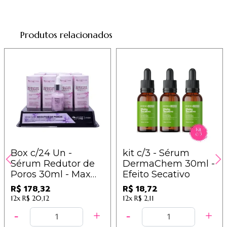
Produtos relacionados
Box c/24 Un -
kit c/3 - Sérum
Sérum Redutor de
DermaChem 30ml -
Poros 30ml - Max
Efeito Secativo
Love
R$ 178,32
R$ 18,72
12x
R$ 20,12
12x
R$ 2,11