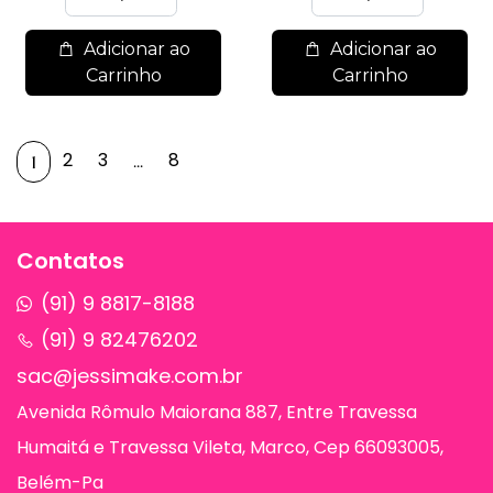
Adicionar ao
Adicionar ao
Carrinho
Carrinho
2
3
8
...
1
Contatos
(91) 9 8817-8188
(91) 9 82476202
sac@jessimake.com.br
Avenida Rômulo Maiorana 887, Entre Travessa
Humaitá e Travessa Vileta, Marco, Cep 66093005,
Belém-Pa