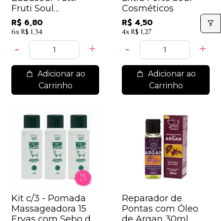
Fruti Soul
Cosméticos
Cosméticos
R$ 6,80
R$ 4,50
6x
R$ 1,34
4x
R$ 1,27
Adicionar ao
Adicionar ao
Carrinho
Carrinho
Kit c/3 - Pomada
Reparador de
Massageadora 15
Pontas com Óleo
Ervas com Sebo de
de Argan 30ml