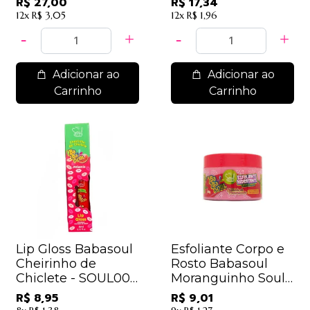
R$ 27,00
R$ 17,34
Cosmeticos
12x
R$ 3,05
12x
R$ 1,96
Adicionar ao
Adicionar ao
Carrinho
Carrinho
Lip Gloss Babasoul
Esfoliante Corpo e
Cheirinho de
Rosto Babasoul
Chiclete - SOUL009
Moranguinho Soul
- Melancia
Cosméticos
R$ 8,95
R$ 9,01