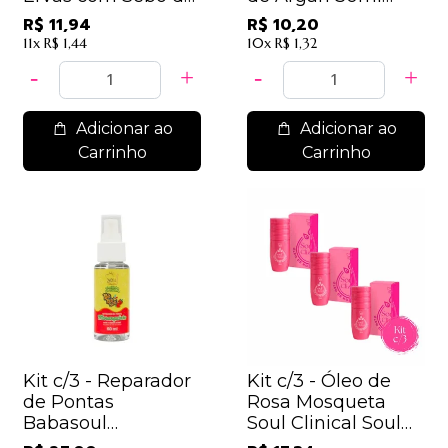
Carneiro Soul
Soul Cosméticos
R$ 11,94
R$ 10,20
Cosméticos
11x
R$ 1,44
10x
R$ 1,32
Adicionar ao
Adicionar ao
Carrinho
Carrinho
Kit c/3 - Reparador
Kit c/3 - Óleo de
de Pontas
Rosa Mosqueta
Babasoul
Soul Clinical Soul
Moranguinho Soul
Cosméticos 10 mL