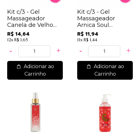
Kit c/3 - Gel
Kit c/3 - Gel
Massageador
Massageador
Canela de Velho
Arnica Soul
Premium Soul
Cosméticos
R$ 14,64
R$ 11,94
Cosméticos
12x
R$ 1,65
11x
R$ 1,44
Adicionar ao
Adicionar ao
Carrinho
Carrinho