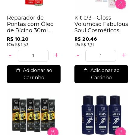
Reparador de
Kit c/3 - Gloss
Pontas com Óleo
Volumoso Fabulous
de Rícino 30ml
Soul Cosméticos
Soul Cosméticos
R$ 10,20
R$ 20,46
10x
R$ 1,32
12x
R$ 2,31
Adicionar ao
Adicionar ao
Carrinho
Carrinho