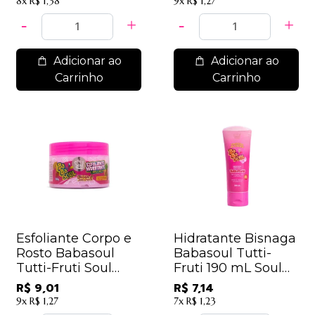
8x
R$ 1,38
9x
R$ 1,27
Adicionar ao
Adicionar ao
Carrinho
Carrinho
Esfoliante Corpo e
Hidratante Bisnaga
Rosto Babasoul
Babasoul Tutti-
Tutti-Fruti Soul
Fruti 190 mL Soul
Cosméticos
Cosméticos
R$ 9,01
R$ 7,14
9x
R$ 1,27
7x
R$ 1,23