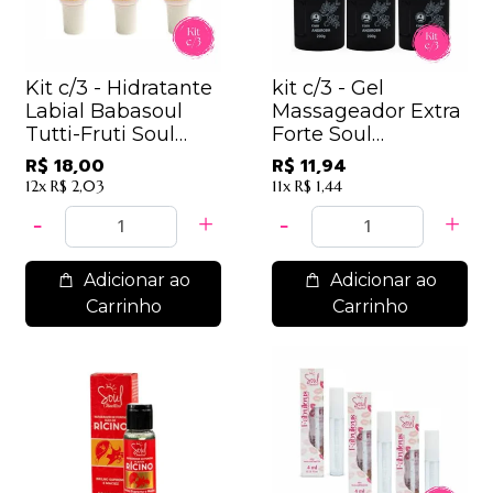
Kit c/3 - Hidratante
kit c/3 - Gel
Labial Babasoul
Massageador Extra
Tutti-Fruti Soul
Forte Soul
Cosméticos
Cosméticos
R$ 18,00
R$ 11,94
12x
R$ 2,03
11x
R$ 1,44
Adicionar ao
Adicionar ao
Carrinho
Carrinho