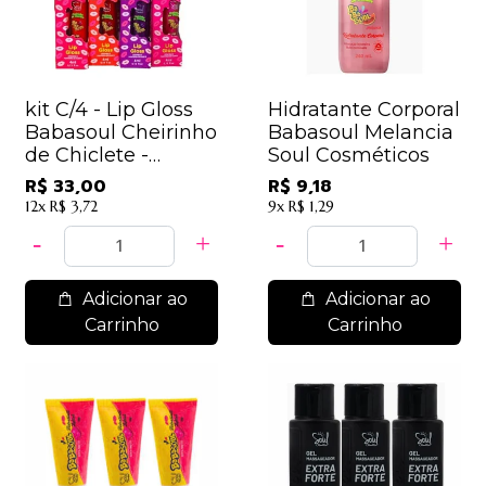
kit C/4 - Lip Gloss
Hidratante Corporal
Babasoul Cheirinho
Babasoul Melancia
de Chiclete -
Soul Cosméticos
SOUL009
R$ 33,00
R$ 9,18
12x
R$ 3,72
9x
R$ 1,29
Adicionar ao
Adicionar ao
Carrinho
Carrinho