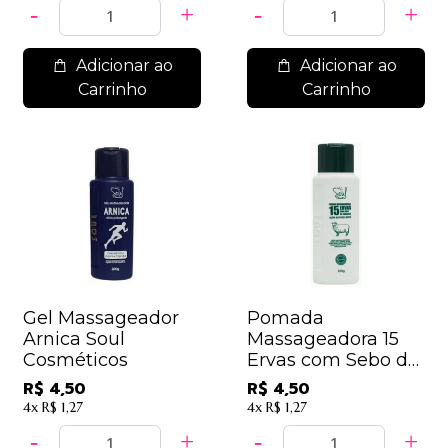
Adicionar ao
Adicionar ao
Carrinho
Carrinho
Gel Massageador
Pomada
Arnica Soul
Massageadora 15
Cosméticos
Ervas com Sebo de
Carneiro Soul
R$ 4,50
R$ 4,50
Cosméticos
4x
R$ 1,27
4x
R$ 1,27