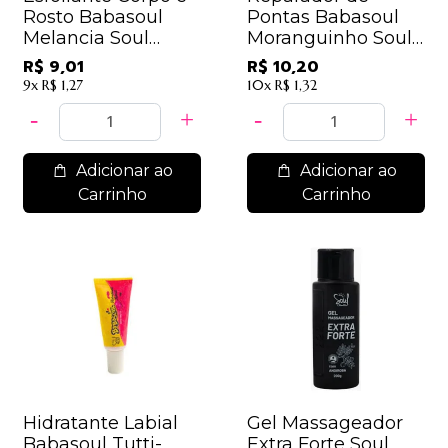
Rosto Babasoul
Pontas Babasoul
Melancia Soul
Moranguinho Soul
Cosméticos
Cosmeticos
R$ 9,01
R$ 10,20
9x
R$ 1,27
10x
R$ 1,32
Adicionar ao
Adicionar ao
Carrinho
Carrinho
Hidratante Labial
Gel Massageador
Babasoul Tutti-
Extra Forte Soul