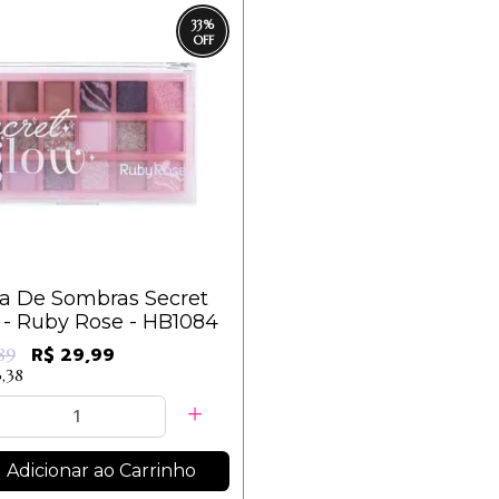
33
%
ta De Sombras Secret
 - Ruby Rose - HB1084
R$ 29,99
89
3,38
Adicionar ao Carrinho