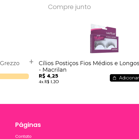
Compre junto
 Grezzo
Cílios Postiços Fios Médios e Longos - CL2-15A
- Macrilan
R$ 4,25
Adicionar
4x
R$ 1,20
Páginas
Contato