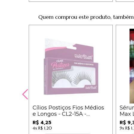
Quem comprou este produto, também
Cílios Postiços Fios Médios
Sérum
e Longos - CL2-15A -
Max 
Macrilan
R$ 4,25
R$ 9,
4x
R$ 1,20
9x
R$ 1