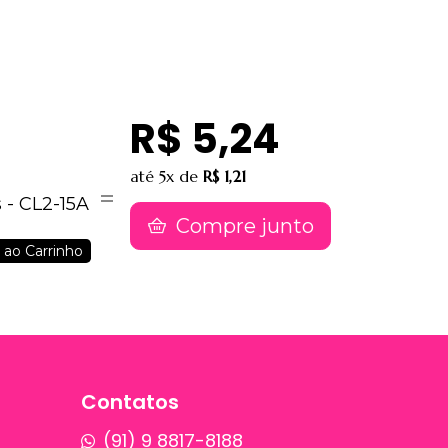
R$ 5,24
até
5x
de
R$ 1,21
Compre junto
 ao Carrinho
Contatos
(91) 9 8817-8188