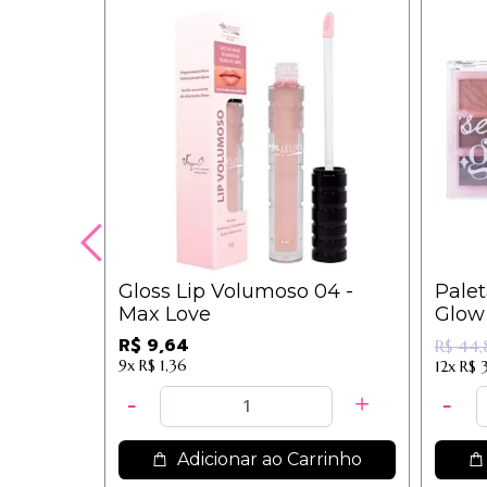
Gloss Lip Volumoso 04 -
Pale
Max Love
Glow
R$ 9,64
R$ 44,
9x
R$ 1,36
12x
R$ 
Adicionar ao Carrinho