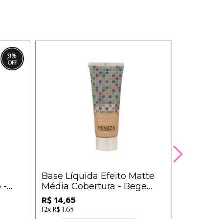
31
%
Base Líquida Efeito Matte
Xuxinha
 -
Média Cobertura - Bege
R$ 3,33
Claro - Fenzza - BE64
R$ 14,65
3x
R$ 1,22
12x
R$ 1,65