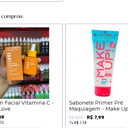
 comprou:
 Facial Vitamina C -
Sabonete Primer Pré
Love
Maquiagem - Make Up
Dermachem
38
R$ 7,99
R$ 11,55
,32
7x
R$ 1,38