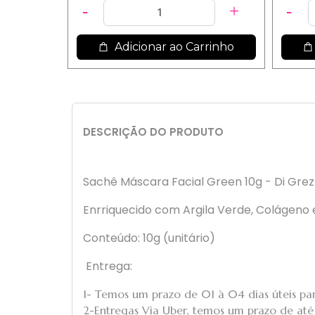
Adicionar ao Carrinho
DESCRIÇÃO DO PRODUTO
Sachê Máscara Facial Green 10g - Di Gre
Enrriquecido com Argila Verde, Colágeno e
Conteúdo: 10g (unitário)
Entrega:
1- Temos um prazo de 01 à 04 dias úteis par
2-Entregas Via Uber, temos um prazo de até 1