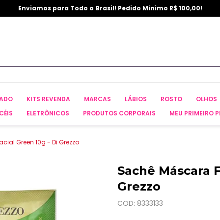
Enviamos para Todo o Brasil! Pedido Mínimo R$ 100,00!
CADO
KITS REVENDA
MARCAS
LÁBIOS
ROSTO
OLHOS
CÉIS
ELETRÔNICOS
PRODUTOS CORPORAIS
MEU PRIMEIRO P
ial Green 10g - Di Grezzo
Sachê Máscara Fa
Grezzo
COD: 8333133