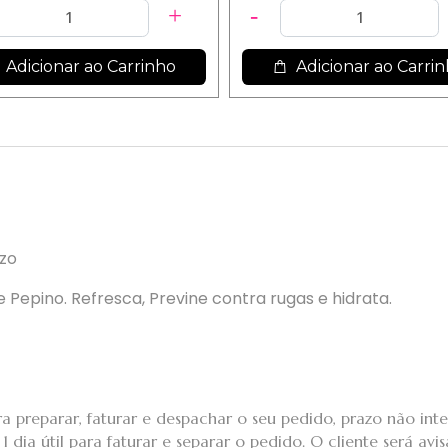
Adicionar ao Carrinho
Adicionar ao Carri
zzo
 Pepino. Refresca, Previne contra rugas e hidrata.
a preparar, faturar e despachar o seu pedido, prazo não int
 dia útil para faturar e separar o pedido. O cliente será avi