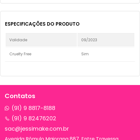
ESPECIFICAÇÕES DO PRODUTO
Validade
09/2023
Cruelty Free
Sim
Contatos
(91) 9 8817-8188
(91) 9 82476202
sac@jessimake.com.br
Avenida Rômulo Maiorana 887, Entre Travessa