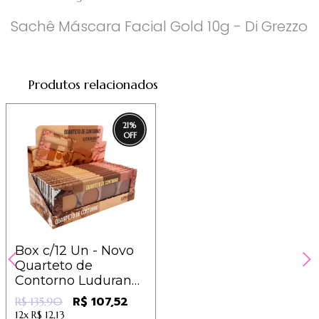
Sachê Máscara Facial Gold 10g - Di Grezzo
Produtos relacionados
21
%
Box c/12 Un - Novo
Quarteto de
Contorno Ludurana
- ECO-012
R$ 107,52
R$ 135,90
12x
R$ 12,13