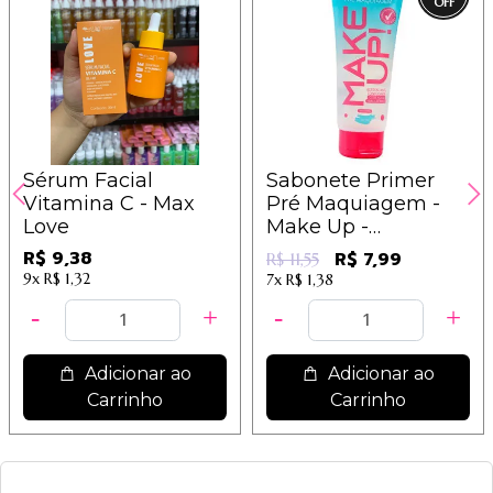
Sérum Facial
Sabonete Primer
Vitamina C - Max
Pré Maquiagem -
Love
Make Up -
Dermachem
R$ 9,38
R$ 7,99
R$ 11,55
9x
R$ 1,32
7x
R$ 1,38
Adicionar ao
Adicionar ao
Carrinho
Carrinho