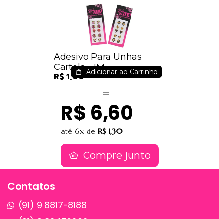
Adesivo Para Unhas
Cartela - IM
Adicionar ao Carrinho
R$ 1,00
R$ 6,60
até
6x
de
R$ 1,30
Compre junto
Contatos
(91) 9 8817-8188