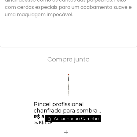
com cerdas especiais para um acabamento suave e
uma maquiagem impecável.
Compre junto
Pincel profissional
chanfrado para sombra
R$ 5,60
Macrilan Linha W - W110
Adicionar ao Carrinho
5x
R$ 1,29