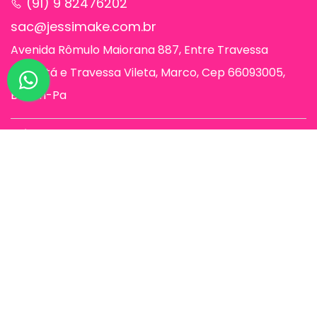
(91) 9 82476202
sac@jessimake.com.br
Avenida Rômulo Maiorana 887, Entre Travessa
Humaitá e Travessa Vileta, Marco, Cep 66093005,
Belém-Pa
Páginas
Jessi Make Distribuidora | Fornecedor
de Maquiagens no Atacado,
Maquiagem no Atacado, Atacadão da
Maquiagem, Atacado de Maquiagem.