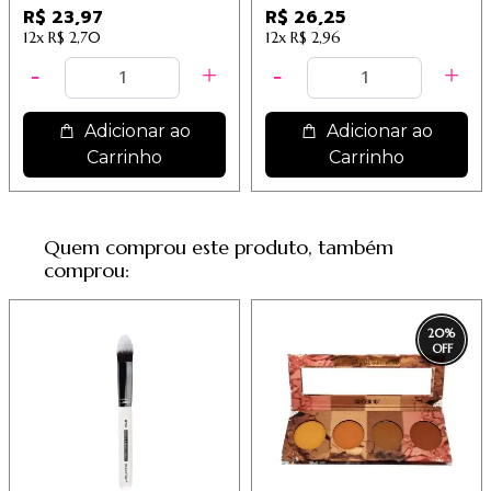
Macrilan – Linha W /
espaçados com 10
R$ 23,97
R$ 26,25
7,99
pares Macrilan
12x
R$ 2,70
12x
R$ 2,96
Adicionar ao
Adicionar ao
Carrinho
Carrinho
Quem comprou este produto, também
comprou:
20
%