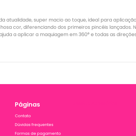
atualidade, super macio ao toque, ideal para aplicação n
ilhosa cor, diferenciando dos primeiros pincéis lançados
ajuda a aplicar a maquiagem em 360° e todas as direções
.
Jessica Acessórios
Páginas
Contato
Dúvidas frequentes
Formas de pagamento