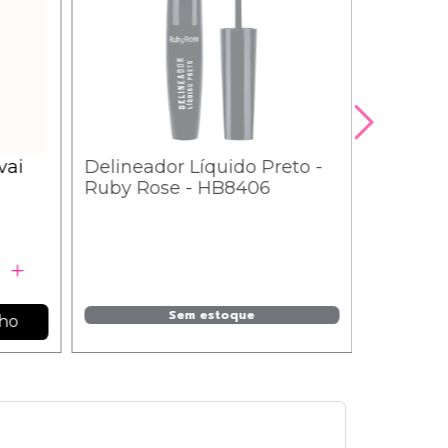
vai
Delineador Líquido Preto -
Ruby Rose - HB8406
Sem estoque
nho