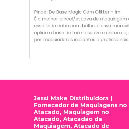
Pincel De Base Magic Com Glitter - Im
É o melhor pincel/escova de maquiagem da 
esse lindo cabo com brilho, e essa marav
aplica a base de forma suave e uniforme, 
por maquiadores iniciantes e profissionais
Jessi Make Distribuidora |
Fornecedor de Maquiagens no
Atacado, Maquiagem no
Atacado, Atacadão da
Maquiagem, Atacado de