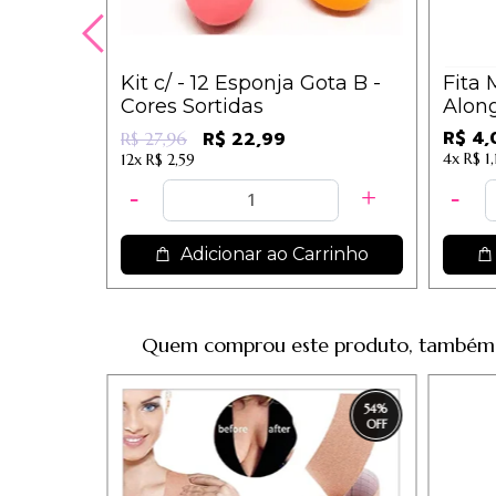
Kit c/ - 12 Esponja Gota B -
Fita 
Cores Sortidas
Along
R$ 4,
R$ 22,99
R$ 27,96
4x
R$ 1,
12x
R$ 2,59
Adicionar ao Carrinho
Quem comprou este produto, também
54
%