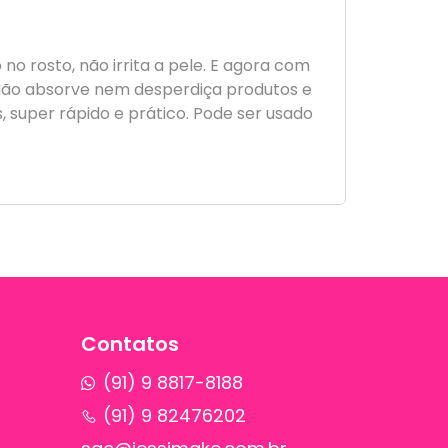
o rosto, não irrita a pele. E agora com
. Não absorve nem desperdiça produtos e
, super rápido e prático. Pode ser usado
Contatos
(91) 9 8817-8188
(91) 9 82476202