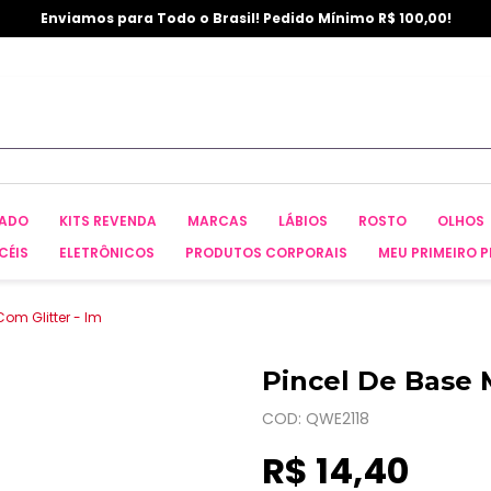
Enviamos para Todo o Brasil! Pedido Mínimo R$ 100,00!
CADO
KITS REVENDA
MARCAS
LÁBIOS
ROSTO
OLHOS
CÉIS
ELETRÔNICOS
PRODUTOS CORPORAIS
MEU PRIMEIRO P
om Glitter - Im
Pincel De Base 
COD: QWE2118
R$ 14,40