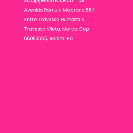
sac@jessimake.com.br
Avenida Rômulo Maiorana 887,
Entre Travessa Humaitá e
Travessa Vileta, Marco, Cep
66093005, Belém-Pa