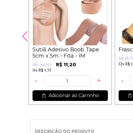
 Mágica
Sutiã Adesivo Boob Tape
Fras
ara
5cm x 5m - Fita - IM
R$ 15,7
as - IM
R$ 11,20
12x
R$ 1
R$ 24,30
11x
R$ 1,35
rrinho
Adicionar ao Carrinho
DESCRIÇÃO DO PRODUTO