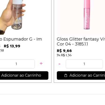
co Espumador G - Im
Gloss Glitter fantasy Vi
Cor 04 - 3185.1.1
R$ 13,99
5
R$ 9,66
,58
9x
R$ 1,36
Adicionar ao Carrinho
Adicionar ao Carri