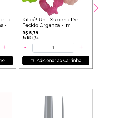
or de
Kit c/3 Un - Xuxinha De
Removed
s -
Tecido Organza - Im
Pro Ant
White/B
R$ 5,79
R$ 16,20
Alongam
5x
R$ 1,34
12x
R$ 1,83
60 ml
nho
Adicionar ao Carrinho
Ad