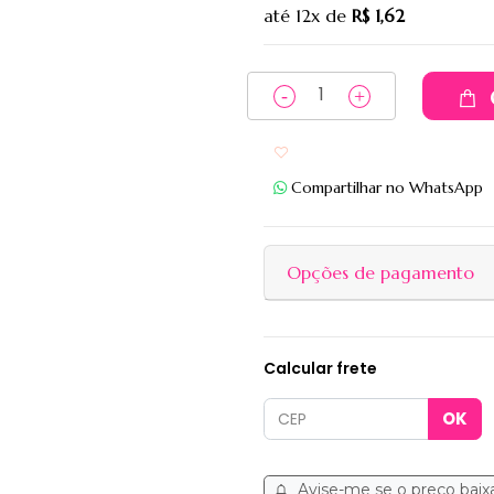
até
12x
de
R$ 1,62
Adicionar aos favoritos
Compartilhar no WhatsApp
Opções de pagamento
Calcular frete
Avise-me se o preço baix