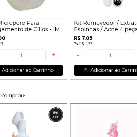
Micropore Para
Kit Removedor / Extrat
amento de Cílios - IM
Espinhas / Acne 4 peça
Sortidos
00
R$ 7,05
13
7x
R$ 1,22
Adicionar ao Carrinho
Adicionar ao Carri
 comprou:
11
%