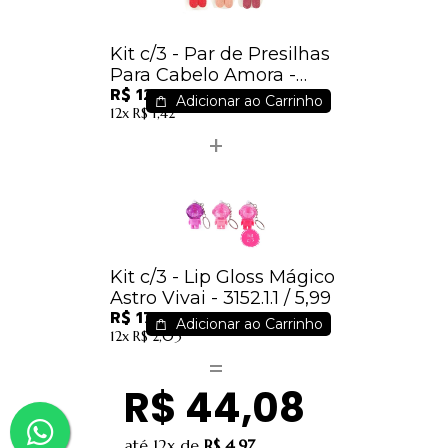
Kit c/3 - Par de Presilhas
Para Cabelo Amora -
R$ 12,60
Cores Sortidas - IM
Adicionar ao Carrinho
12x
R$ 1,42
Kit c/3 - Lip Gloss Mágico
Astro Vivai - 3152.1.1 / 5,99
R$ 17,97
Adicionar ao Carrinho
12x
R$ 2,03
R$ 44,08
até
12x
de
R$ 4,97