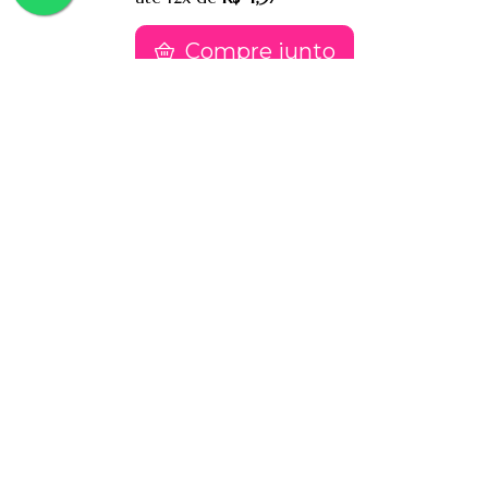
Compre junto
Contatos
(91) 9 8817-8188
(91) 9 82476202
sac@jessimake.com.br
Avenida Rômulo Maiorana 887, Entre Travessa
Humaitá e Travessa Vileta, Marco, Cep 66093005,
Belém-Pa
Páginas
Jessi Make Distribuidora | Fornecedor