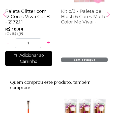
Paleta Glitter com
Kit c/3 - Paleta de
12 Cores Vivai Cor B
Blush 6 Cores Matte
- 2172.1.1
Color Me Vivai -
2004.4.1 / 10,03
R$ 10,44
10x
R$ 1,35
Adicionar ao
Sem estoque
Carrinho
Quem comprou este produto, também
comprou: