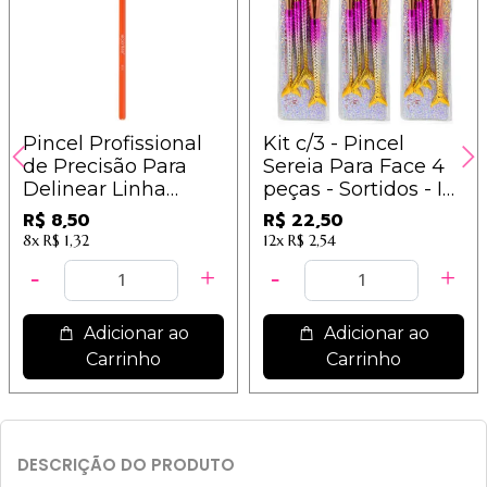
Pincel Profissional
Kit c/3 - Pincel
de Precisão Para
Sereia Para Face 4
Delinear Linha
peças - Sortidos - IM
Beauty Tools
/
R$ 8,50
R$ 22,50
Macrilan - BT12
8x
R$ 1,32
12x
R$ 2,54
Adicionar ao
Adicionar ao
Carrinho
Carrinho
DESCRIÇÃO DO PRODUTO