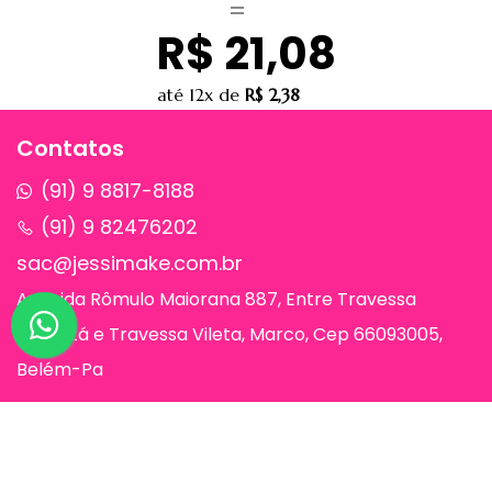
R$ 21,08
até
12x
de
R$ 2,38
Contatos
(91) 9 8817-8188
(91) 9 82476202
sac@jessimake.com.br
Avenida Rômulo Maiorana 887, Entre Travessa
Humaitá e Travessa Vileta, Marco, Cep 66093005,
Belém-Pa
Páginas