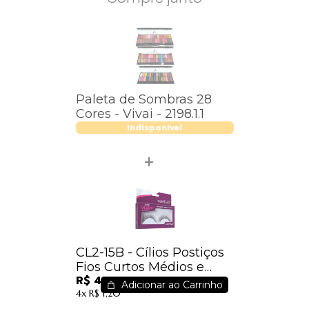
Paleta de Sombras 28
Cores - Vivai - 2198.1.1
Indisponível
CL2-15B - Cílios Postiços
Fios Curtos Médios e
R$ 4,25
Longos - Macrilan
Adicionar ao Carrinho
4x
R$ 1,20