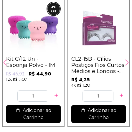
4
%
Kit C/12 Un -
CL2-15B - Cílios
Esponja Polvo - IM
Postiços Fios Curtos
Médios e Longos -
R$ 44,90
R$ 46,92
Macrilan
R$ 4,25
12x
R$ 5,07
4x
R$ 1,20
Adicionar ao
Adicionar ao
Carrinho
Carrinho