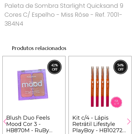
Paleta de Sombra Starlight Quicksand 9
Cores C/ Espelho - Miss Rôse - Ref. 7001-
384N4
Produtos relacionados
42
%
54
%
Blush Duo Feels
Kit c/4 - Lápis
Mood Cor 3 -
Retrátil Lifestyle
HB870M - RuBy
PlayBoy - HB102727