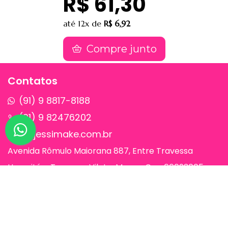
R$ 61,30
até
12x
de
R$ 6,92
Compre junto
Contatos
(91) 9 8817-8188
(91) 9 82476202
sac@jessimake.com.br
Avenida Rômulo Maiorana 887, Entre Travessa
Humaitá e Travessa Vileta, Marco, Cep 66093005,
Belém-Pa
Páginas