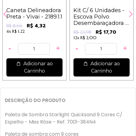
Caneta Delineadora
Kit C/ 6 Unidades -
Preta - Vivai - 2189.1.1
Escova Polvo
Desembaraçadora -
R$ 4,32
R$ 8,66
IM
4x
R$ 1,22
R$ 17,70
R$ 23,98
12x
R$ 2,00
Adicionar ao
Adicionar ao
Carrinho
Carrinho
DESCRIÇÃO DO PRODUTO
Paleta de Sombra Starlight Quicksand 9 Cores C/
Espelho - Miss Rôse - Ref. 7001-384N4
Paleta de sombra com 9 cores