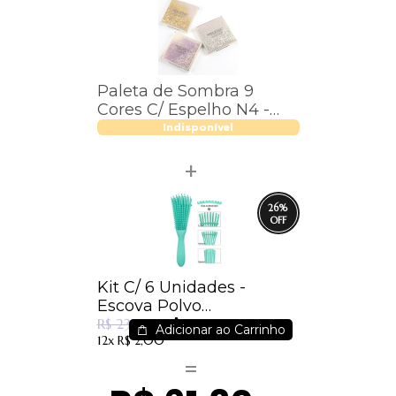
Paleta de Sombra 9
Cores C/ Espelho N4 -
Miss Rôse - Ref. 7001-
Indisponível
384N4
26
%
Kit C/ 6 Unidades -
Escova Polvo
R$ 17,70
Desembaraçadora - IM
R$ 23,98
Adicionar ao Carrinho
12x
R$ 2,00