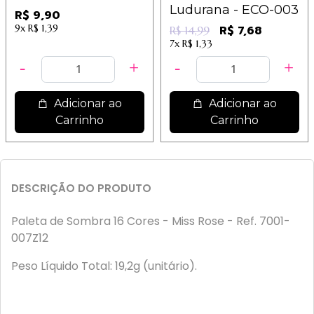
Ludurana - ECO-003
R$ 9,90
9x
R$ 1,39
R$ 7,68
R$ 14,99
7x
R$ 1,33
Adicionar ao
Adicionar ao
Carrinho
Carrinho
DESCRIÇÃO DO PRODUTO
Paleta de Sombra 16 Cores - Miss Rose - Ref. 7001-
007Z12
Peso Líquido Total: 19,2g (unitário).