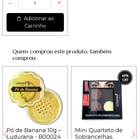
Adicionar ao
Carrinho
Quem comprou este produto, também
comprou:
49
%
Pó de Banana 10g –
Mini Quarteto de
Ludurana - B00024
Sobrancelhas