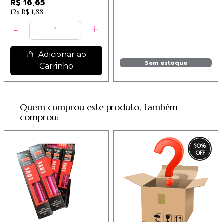
R$ 16,65
12x
R$ 1,88
Adicionar ao
Sem estoque
Carrinho
Quem comprou este produto, também
comprou:
50
%