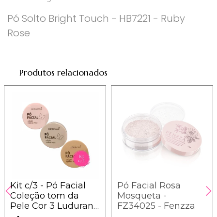
Pó Solto Bright Touch - HB7221 - Ruby
Rose
Produtos relacionados
Kit c/3 - Pó Facial
Pó Facial Rosa
Coleção tom da
Mosqueta -
Pele Cor 3 Ludurana
FZ34025 - Fenzza
- B00396