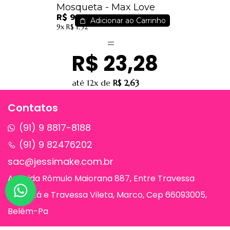
Mosqueta - Max Love
R$ 9,38
Adicionar ao Carrinho
9x
R$ 1,32
R$ 23,28
até
12x
de
R$ 2,63
Contatos
(91) 9 8817-8188
(91) 9 82476202
sac@jessimake.com.br
Avenida Rômulo Maiorana 887, Entre Travessa
Humaitá e Travessa Vileta, Marco, Cep 66093005,
Belém-Pa