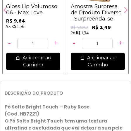
Gloss Lip Volumoso
Amostra Surpresa
06 - Max Love
de Produto Diverso
- Surpreenda-se
R$ 9,64
9x
R$ 1,36
R$ 2,49
R$ 5,00
2x
R$ 1,34
Adicionar ao
Adicionar ao
Carrinho
Carrinho
DESCRIÇÃO DO PRODUTO
Pó Solto Bright Touch – Ruby Rose
(Cod. HB7221)
O Pó Solto Bright Touch tem uma textura
ultrafina e aveludada que vai deixar a sua pele